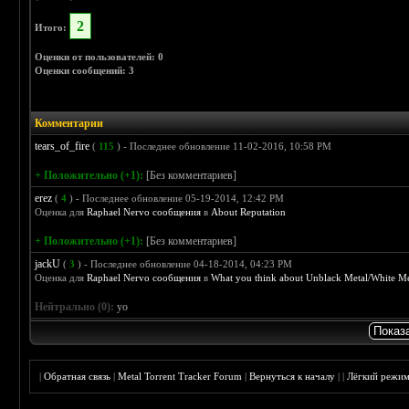
2
Итого:
Оценки от пользователей: 0
Оценки сообщений: 3
Комментарии
tears_of_fire
(
115
) - Последнее обновление 11-02-2016, 10:58 PM
+ Положительно (+1):
[Без комментариев]
erez
(
4
) - Последнее обновление 05-19-2014, 12:42 PM
Оценка для
Raphael Nervo сообщения
в
About Reputation
+ Положительно (+1):
[Без комментариев]
jackU
(
3
) - Последнее обновление 04-18-2014, 04:23 PM
Оценка для
Raphael Nervo сообщения
в
What you think about Unblack Metal/White Me
Нейтрально (0):
yo
|
Обратная связь
|
Metal Torrent Tracker Forum
|
Вернуться к началу
|
|
Лёгкий режи