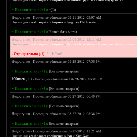
Оценка для
zzashpaupat сообщения
в
Любимые группы в стиле Пауэр метал.
+ Положительно (+1):
=))))
Недоступно
- Последнее обновление 09-11-2012, 09:07 AM
Оценка для
zzashpaupat сообщения
в
Будущее Black metal
+ Положительно (+1):
Ъ ивел блэк метал
Недоступно
- Последнее обновление 09-04-2012, 12:11 AM
Оценка для
zzashpaupat сообщения
в
Лучшая Блэк Металл Группа, по Вашему мнен
- Отрицательно (-1):
Fuck You!
Недоступно
- Последнее обновление 08-29-2012, 07:36 PM
+ Положительно (+1):
[Без комментариев]
100meen
(
6
) - Последнее обновление 08-29-2012, 05:06 PM
+ Положительно (+1):
[Без комментариев]
Недоступно
- Последнее обновление 08-27-2012, 06:40 PM
+ Положительно (+1):
[Без комментариев]
Недоступно
- Последнее обновление 08-27-2012, 05:36 PM
+ Положительно (+1):
[Без комментариев]
Недоступно
- Последнее обновление 07-27-2012, 11:21 AM
Оценка для
zzashpaupat сообщения
в
Рэп и Хип-Хап