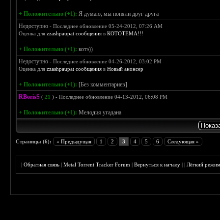
+ Положительно (+1):
Я думаю, мы поняли друг друга
Недоступно
- Последнее обновление 05-24-2012, 07:26 AM
Оценка для
zzashpaupat сообщения
в
КОТОТЕМА!!!
+ Положительно (+1):
котэ))
Недоступно
- Последнее обновление 04-26-2012, 03:02 PM
Оценка для
zzashpaupat сообщения
в
Новый анонсер
+ Положительно (+1):
[Без комментариев]
RBorisS
(
21
) - Последнее обновление 04-13-2012, 06:08 PM
+ Положительно (+1):
Мелодия угадана
Страницы (6):
« Предыдущая
1
2
3
4
5
6
Следующая »
|
Обратная связь
|
Metal Torrent Tracker Forum
|
Вернуться к началу
|
|
Лёгкий режи