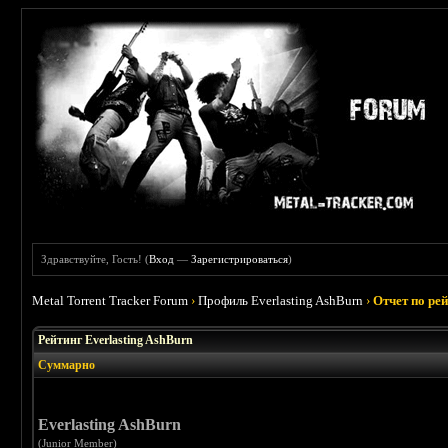
Здравствуйте, Гость! (
Вход
—
Зарегистрироваться
)
Metal Torrent Tracker Forum
›
Профиль Everlasting AshBurn
›
Отчет по ре
Рейтинг Everlasting AshBurn
Суммарно
Everlasting AshBurn
(Junior Member)