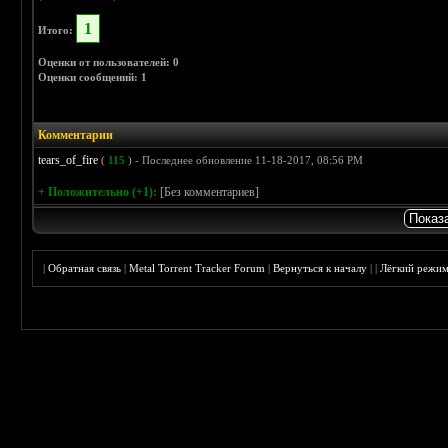
1
Итого:
Оценки от пользователей: 0
Оценки сообщений: 1
Комментарии
tears_of_fire
(
115
) - Последнее обновление 11-18-2017, 08:56 PM
+ Положительно (+1):
[Без комментариев]
|
Обратная связь
|
Metal Torrent Tracker Forum
|
Вернуться к началу
|
|
Лёгкий режи