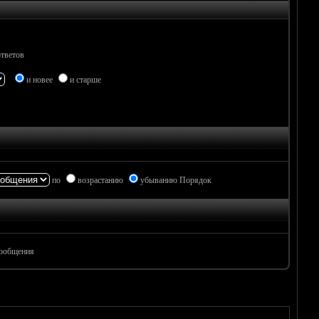
тветов
и новее
и старше
по
возрастанию
убыванию Порядок
ообщения