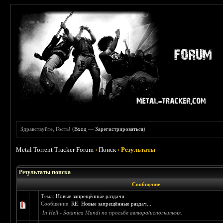
Здравствуйте, Гость! (
Вход
—
Зарегистрироваться
)
Metal Torrent Tracker Forum
›
Поиск
›
Результаты
Результаты поиска
Сообщение
Тема:
Новые запрещённые раздачи
Сообщение:
RE: Новые запрещённые раздач...
In Hell - Satanica Mundi по просьбе автора/исполнителя.