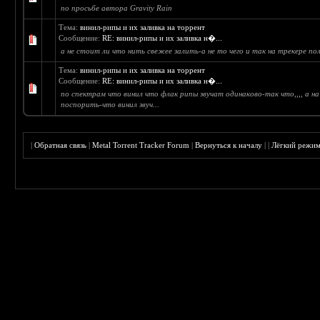
по просьбе автора Gravity Rain
Тема:
винил-рипы и их заливка на торрент
Сообщение:
RE: винил-рипы и их заливка н�...
а не стоит ли что нить свежее залить-а не то чего и так на трекере по
Тема:
винил-рипы и их заливка на торрент
Сообщение:
RE: винил-рипы и их заливка н�...
по спектрам что винил что флак рипы звучат одинаково-так что,,,, а на
поспорить-что винил звуч...
|
Обратная связь
|
Metal Torrent Tracker Forum
|
Вернуться к началу
|
|
Лёгкий режи