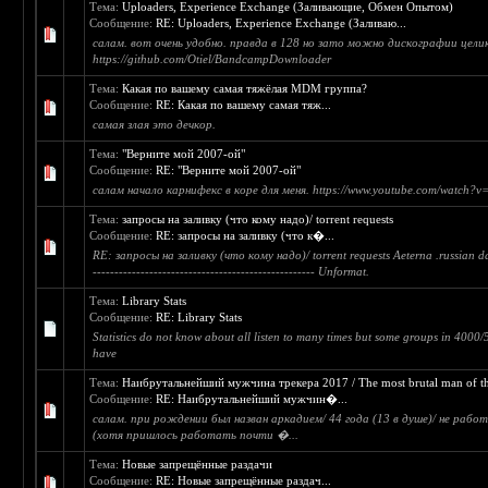
Тема:
Uploaders, Experience Exchange (Заливающие, Обмен Опытом)
Сообщение:
RE: Uploaders, Experience Exchange (Заливаю...
салам. вот очень удобно. правда в 128 но зато можно дискографии цели
https://github.com/Otiel/BandcampDownloader
Тема:
Какая по вашему самая тяжёлая MDM группа?
Сообщение:
RE: Какая по вашему самая тяж...
самая злая это дечкор.
Тема:
"Верните мой 2007-ой"
Сообщение:
RE: "Верните мой 2007-ой"
салам начало карнифекс в коре для меня. https://www.youtube.com/watch?
Тема:
запросы на заливку (что кому надо)/ torrent requests
Сообщение:
RE: запросы на заливку (что к�...
RE: запросы на заливку (что кому надо)/ torrent requests Aeterna .russian dark
--------------------------------------------------- Unformat.
Тема:
Library Stats
Сообщение:
RE: Library Stats
Statistics do not know about all listen to many times but some groups in 4000
have
Тема:
Наибрутальнейший мужчина трекера 2017 / The most brutal man of th
Сообщение:
RE: Наибрутальнейший мужчин�...
салам. при рождении был назван аркадием/ 44 года (13 в душе)/ не рабо
(хотя пришлось работать почти �...
Тема:
Новые запрещённые раздачи
Сообщение:
RE: Новые запрещённые раздач...