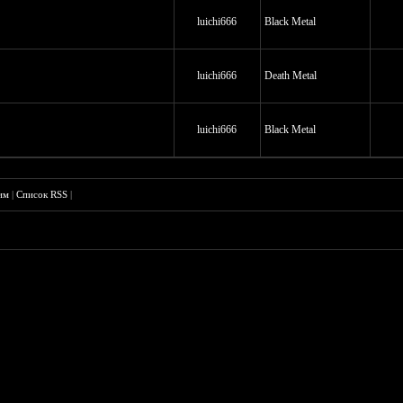
luichi666
Black Metal
luichi666
Death Metal
luichi666
Black Metal
им
|
Список RSS
|