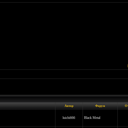
Автор
Форум
О
luichi666
Black Metal