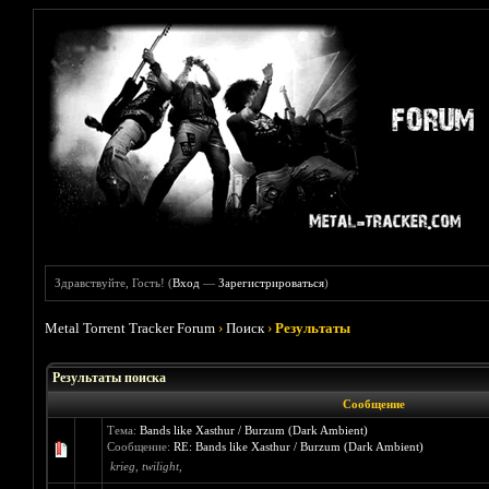
Здравствуйте, Гость! (
Вход
—
Зарегистрироваться
)
Metal Torrent Tracker Forum
›
Поиск
›
Результаты
Результаты поиска
Сообщение
Тема:
Bands like Xasthur / Burzum (Dark Ambient)
Сообщение:
RE: Bands like Xasthur / Burzum (Dark Ambient)
krieg, twilight,