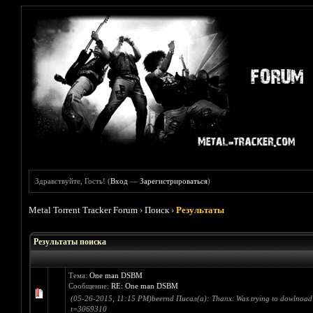
Здравствуйте, Гость! (
Вход
—
Зарегистрироваться
)
Metal Torrent Tracker Forum
›
Поиск
›
Результаты
Результаты поиска
Тема:
One man DSBM
Сообщение:
RE: One man DSBM
(05-26-2015, 11:15 PM)beernd Писал(а): Thanx. Was trying to dowlnoad haku
t=3069310