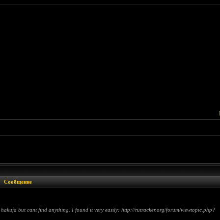
Сообщение
ja but cant find anything. I found it very easily: http://rutracker.org/forum/viewtopic.php?