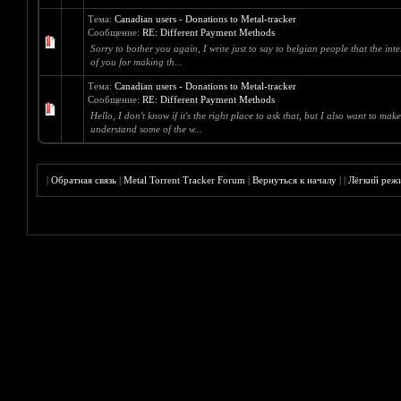
Тема:
Canadian users - Donations to Metal-tracker
Сообщение:
RE: Different Payment Methods
Sorry to bother you again, I write just to say to belgian people that the i
of you for making th...
Тема:
Canadian users - Donations to Metal-tracker
Сообщение:
RE: Different Payment Methods
Hello, I don't know if it's the right place to ask that, but I also want to ma
understand some of the w...
|
Обратная связь
|
Metal Torrent Tracker Forum
|
Вернуться к началу
|
|
Лёгкий реж