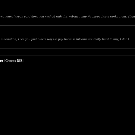
nternationnal credit card donation method with this website : http://gumroad.com works great. Than
ke a donation, I see you find others ways to pay because bitcoins are really hard to buy, I don't
им
|
Список RSS
|