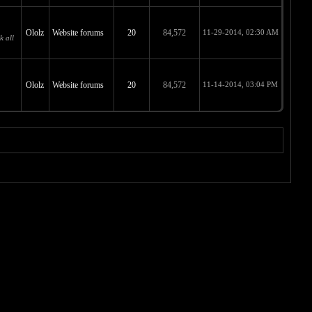
Ololz
Website forums
20
84,572
11-29-2014, 02:30 AM
k all
Ololz
Website forums
20
84,572
11-14-2014, 03:04 PM