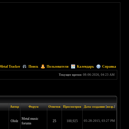
Metal Tracker
Поиск
Пользователи
Календарь
Справка
Текущее время:
08-06-2026, 04:23 AM
Автор
Форум
Ответов
Просмотров
Дата создания
[
возр.
]
Metal music
Ololz
25
100,925
05-28-2015, 03:27 PM
forums