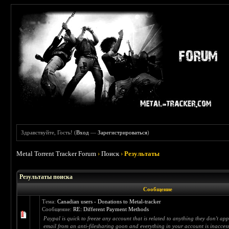
Здравствуйте, Гость! (
Вход
—
Зарегистрироваться
)
Metal Torrent Tracker Forum
›
Поиск
›
Результаты
Результаты поиска
Сообщение
Тема:
Canadian users - Donations to Metal-tracker
Сообщение:
RE: Different Payment Methods
Paypal is quick to freeze any account that is related to anything they don't appr
email from an anti-filesharing goon and everything in your account is inaccessi