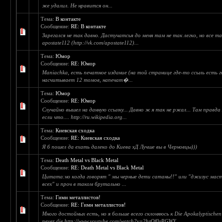
же удалил. Не нравится он...
Тема:
В контакте
Сообщение:
RE: В контакте
Зарегался не так давно. Дастучатсья до меня там не так легко, но все 
apostate112 (http://vk.com/apostate112)...
Тема:
Юмор
Сообщение:
RE: Юмор
Maniachka, есть печатное издание (на той странице где-то ссыль есть г
насчитывает 12 томов, напечат�...
Тема:
Юмор
Сообщение:
RE: Юмор
Случайно вышел на данную ссылку... Давно ж я так не ржал... Там правд
если что.... http://ru.wikipedia.org...
Тема:
Киевская сходка
Сообщение:
RE: Киевская сходка
Я б пошел да ехать далеко до Киева хД Лучше вы в Черновцы)))
Тема:
Death Metal vs Black Metal
Сообщение:
RE: Death Metal vs Black Metal
Цитата:но когда говорят " мы черные дети сатаны!!" или "джизус маст
всех" и проч в таком брутально ...
Тема:
Гимн металлистов!
Сообщение:
RE: Гимн металлистов!
Много достойных есть, но я больше всего склоняюсь к Die Apokalyptischen R
never die http://www.youtube.com/watch?v=2bzQf0sRGWY