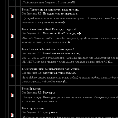
Поздравляю всех девушек с 8-м марта!!!
Тема:
Поведение на концертах: ваше мнение.
Сообщение:
RE: Поведение на концертах: в...
Ну перед концертом можно пива выпить чутка... А там уже и козой маш
только волосы у меня коротки�...
Тема:
Хэви метал Жив? Если да, то где он?
Сообщение:
RE: Хэви метал Жив? Если да, т�...
Absolute Power и Brother Firetribe послушай, вроде неплохо и в стиле клас
вообще не знаю, я не великий покло�...
Тема:
Самый любимый клип и концерты !
Сообщение:
RE: Самый любимый клип и конц...
(01-21-2012, 03:43 PM)Urbanus Писал(а): [Видео: http://www.youtube.c
8LP1DY] Блин это только я не понимаю прикола в этом видео? Д�...
Тема:
электонная, танцевальная и поп-музыка
Сообщение:
RE: электонная, танцевальная...
dark elektro иногда слушаю, но очень редко) А так не люблю, открыл для
метал музыки, под любое наст�...
Тема:
Браузеры
Сообщение:
RE: Браузеры
Пользую оперу. Многофункциональна, приятна внешне. Интернет у меня 
(хотя она и при медленном...
Тема:
программы
Сообщение:
RE: программы
Медиагет не пользовался.. Поставил когда-то скачать что-то там надо