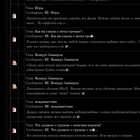
Тема:
Игры
Сообщение:
RE: Игры
Онлайн когда-то пробовал играть, все фигня. Нужно сидеть долго, а ин
мало... Из оффлайн игр и...
Тема:
Как вы узнали о метал трекере?
Сообщение:
RE: Как вы узнали о метал тре�...
Я искал музыку, при чем на любой запрос поисковик выдавал ваш сайт...
что он с рейтингом и не �...
Тема:
Конкурс баннеров.
Сообщение:
RE: Конкурс баннеров.
Сделал вот такой простенький баннер, т.к. не умею нормально пользо
идея думаю будет понят�...
Тема:
Конкурс баннеров.
Сообщение:
RE: Конкурс баннеров.
Попытаюсь сделать 88x31. Вполне реально, если сделать анимацию. На
показывается слово "metal" потом �...
Тема:
неадекватчики
Сообщение:
RE: неадекватчики
Думаю сначала можно выдать педупреждение, потом предупреждение п
(например опять же снизить ап�...
Тема:
Что думаете о группах с женским вокалом?
Сообщение:
RE: Что думаете о группах с ж�...
Я к женскому вокалу отношусь положительно. И не только в готике...