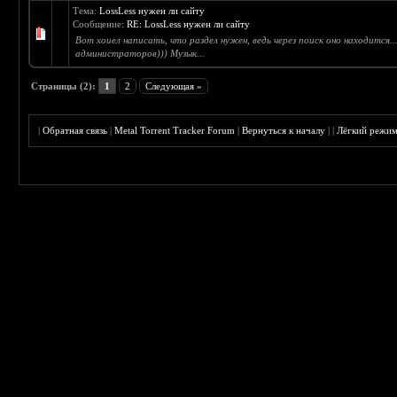
Тема:
LossLess нужен ли сайту
Сообщение:
RE: LossLess нужен ли сайту
Вот хоиел написать, что раздел нужен, ведь через поиск оно находится.
администраторов))) Музык...
Страницы (2):
1
2
Следующая »
|
Обратная связь
|
Metal Torrent Tracker Forum
|
Вернуться к началу
|
|
Лёгкий режи