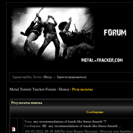
Здравствуйте, Гость! (
Вход
—
Зарегистрироваться
)
Metal Torrent Tracker Forum
›
Поиск
›
Результаты
Результаты поиска
Сообщение
Тема:
any recommendations of bands like Amon Amarth ??
Сообщение:
RE: any recommendations of bands like Amon Amarth ...
(01-02-2022, 06:38 AM)The Goat Reaper Писал(а): Obscurity and Asenblut ar