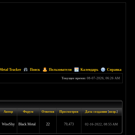
Metal Tracker
Поиск
Пользователи
Календарь
Справка
Текущее время:
08-07-2026, 06:26 AM
Автор
Форум
Ответов
Просмотров
Дата создания
[
возр.
]
WiseShy
Black Metal
22
79,473
02-16-2022, 08:55 AM