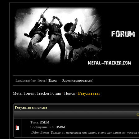
Здравствуйте, Гость! (
Вход
—
Зарегистрироваться
)
Metal Torrent Tracker Forum
›
Поиск
›
Результаты
Результаты поиска
С
Тема:
DSBM
Сообщение:
RE: DSBM
Dsbm Вечен. Только он помогает мне жить в это наполненном ужаса мире