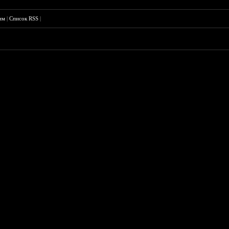
им
|
Список RSS
|