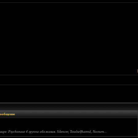
ообщение
. Psychonaut 4 группа обожания. Silencer, Totalselfhatred, Nocturn...