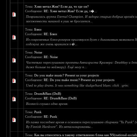
Тема:
Хэви метал Жив? Если да, то где он?
Сообщение:
RE: Хэви метал Жив? Если да, т�...
Понравилась группа Eternal Champion. И задора cтарых-добрых времён 
заезженности никакой в уши не бросается...
Тема:
Блюз
Сообщение:
RE: Блюз
Из современных блюз-рокеров приглянулся дуэт с диковинным названием H
олдскула же очень нравится п�...
Тема:
Noise
Сообщение:
RE: Noise
Частенько переслушиваю проекты Антихриста Крамера: Deathkey и Intol
даже больше по нойзкору). Ещё могу п...
Тема:
Do you make music? Present us your projects
Сообщение:
RE: Do you make music? Present us your projects
Used to play drums. It was something like sludge/hard blues: click :grin:
Тема:
Drum&Bass (DnB)
Сообщение:
RE: Drum&Bass (DnB)
Biostacis слушал одно время.
Тема:
Punk
Сообщение:
RE: Punk
Из панка последнее время в основном переслушиваю сборники "Yu Punk" (vo
By Finnish Hardcore". Из метализированны...
Тема:
Как вы относитесь к такому ответвлению блэка как NS(national-socialis