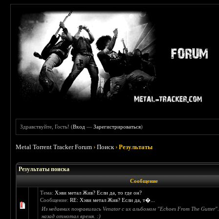
Здравствуйте, Гость! (
Вход
—
Зарегистрироваться
)
Metal Torrent Tracker Forum
›
Поиск
›
Результаты
Результаты поиска
Сообщение
Тема:
Хэви метал Жив? Если да, то где он?
Сообщение:
RE: Хэви метал Жив? Если да, т�...
Из недавних понравились Venator с их альбомом "Echoes From The Gutter"
назад отмотал время. :)