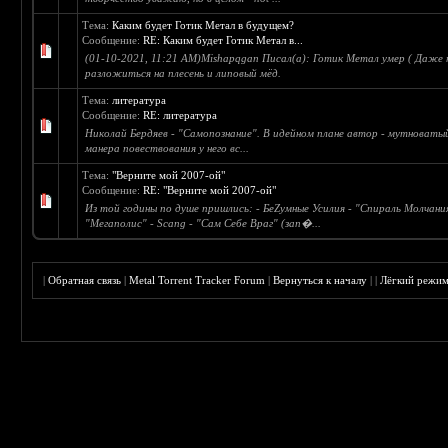
Тема:
Каким будет Готик Метал в будущем?
Сообщение:
RE: Каким будет Готик Метал в...
(01-10-2021, 11:21 AM)Mishapqgan Писал(а): Готик Метал умер ( Даже 
разложиться на плесень и липовый мёд.
Тема:
литература
Сообщение:
RE: литература
Николай Бердяев - "Самопознание". В идейном плане автор - мутноваты
манера повествования у него вс...
Тема:
"Верните мой 2007-ой"
Сообщение:
RE: "Верните мой 2007-ой"
Из той годины по душе пришлись: - БеZумные Усилия - "Спираль Молчания
"Мегаполис" - Scang - "Сам Себе Враг" (зап�...
|
Обратная связь
|
Metal Torrent Tracker Forum
|
Вернуться к началу
|
|
Лёгкий режи