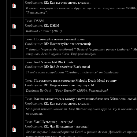
Сообщение:
RE: Как вы относитесь к таком...
В связи с текущей обстановкой другими красками заиграли песни M8l8th
"Реконкиста".
Тема:
DSBM
Сообщение:
RE: DSBM
Kältetod - "Reue" (2010)
Тема:
Посоветуйте отечественный треш
Сообщение:
RE: Посоветуйте отечественн�...
* Tanator (первые два альбома) * Bastärd (воршипят ранних Bathory) * Me
старички Аспид круты были. Ещё рекомендую ...
Тема:
Red & anarchist Black metal
Сообщение:
RE: Red & anarchist Black metal
There're some compilations "Crushing Intolerance" on bandcamp.
Тема:
Подскажите плиз хорошую Melodic Death Metal группу
Сообщение:
RE: Подскажите плиз хорошую M...
Darkness By Oath - "Fear Yourself" (2009). Рекомендую!
Тема:
Как вы относитесь к такому ответвлению блэка как NS(national-socialis
Сообщение:
RE: Как вы относитесь к таком...
Stahlfront неплохо начинали. Ещё Blutaar хорошая группа. Ну и кое-что из 
послушать.
Тема:
Чак Шульдинер - легенда!
Сообщение:
RE: Чак Шульдинер - легенда!
Люблю первые 2 полноформата Death и ранние демки. Дальнейшее прого
творчество уважаю, но в целом - not ...