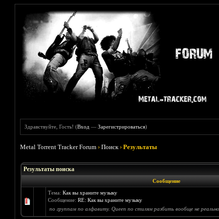
Здравствуйте, Гость! (
Вход
—
Зарегистрироваться
)
Metal Torrent Tracker Forum
›
Поиск
›
Результаты
Результаты поиска
Сообщение
Тема:
Как вы храните музыку
Сообщение:
RE: Как вы храните музыку
по группам по алфавиту. Queen по стилям разбить вообще не реально