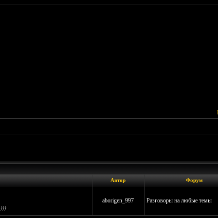
Автор
Форум
aborigen_997
Разговоры на любые темы
)))