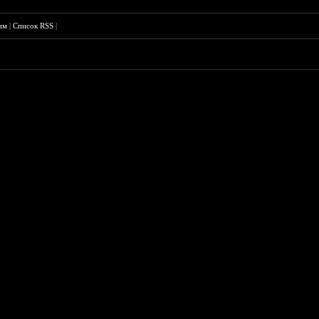
им
|
Список RSS
|