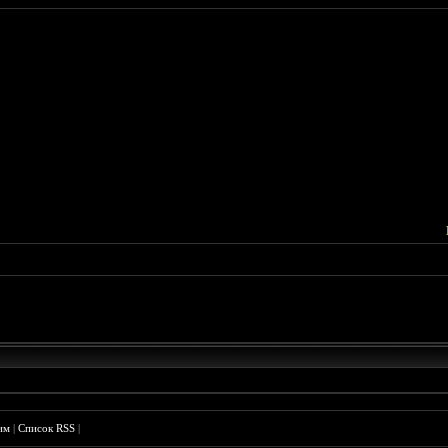
им
|
Список RSS
|