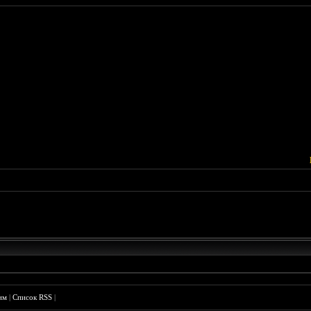
им
|
Список RSS
|