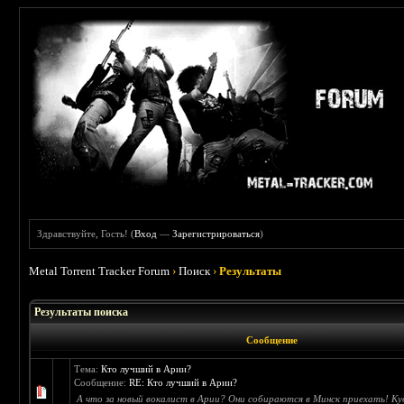
Здравствуйте, Гость! (
Вход
—
Зарегистрироваться
)
Metal Torrent Tracker Forum
›
Поиск
›
Результаты
Результаты поиска
Сообщение
Тема:
Кто лучший в Арии?
Сообщение:
RE: Кто лучший в Арии?
А что за новый вокалист в Арии? Они собираются в Минск приехать! Ку