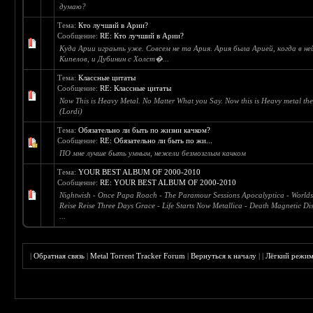
думаю?
Тема:
Кто лучший в Арии?
Сообщение:
RE: Кто лучший в Арии?
Куда Арии играьть уже. Совсем не та Ария. Ария была Арией, когда в не
Кипелов, и Дубинин с Холст�...
Тема:
Классные цитаты
Сообщение:
RE: Классные цитаты
Now This is Heavy Metal. No Matter What you Say. Now this is Heavy metal the
(Lordi)
Тема:
Обязательно ли быть по жизни качком?
Сообщение:
RE: Обязательно ли быть по жи...
ПО мне лучше быть умным, нежели безмозглым качком
Тема:
YOUR BEST ALBUM OF 2000-2010
Сообщение:
RE: YOUR BEST ALBUM OF 2000-2010
Nightwish - Once Papa Roach - The Paramour Sessions Apocalyptica - Worlds
Reise Reise Three Days Grace - Life Starts Now Metallica - Death Magnetic Dis
...
|
Обратная связь
|
Metal Torrent Tracker Forum
|
Вернуться к началу
|
|
Лёгкий режи