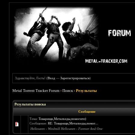
Здравствуйте, Гость! (
Вход
—
Зарегистрироваться
)
Metal Torrent Tracker Forum
›
Поиск
›
Результаты
Результаты поиска
Сообщение
Тема:
Товарищи,Металхеды,помогите)
Сообщение:
RE: Товарищи,Металхеды,помог...
Helloween - Windmill Helloween - Forever And One