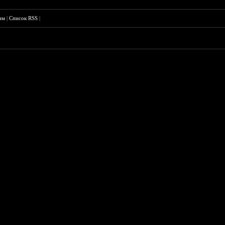
им
|
Список RSS
|