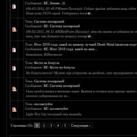
Сообщение:
RE: Аниме...))
(06-02-2011, 05:49 PM)metr Писал(а): Сейчас крайне забавная вещь идёт 
Пока есть 19/24 серий. Собираюсь посм�...
Тема:
Система поошрений
Сообщение:
RE: Система поошрений
(06-02-2011, 04:11 AM)RedPoint Писал(а): что-то никто из админов не
том, что они думают по вопросу поощр�...
Тема:
Итог 2010 года: какой по-вашему лучший Death Metal (включая подс
Сообщение:
RE: Итог 2010 года: какой по-ваш...
Immolation, Killharmonic
Тема:
Кости на бонусы
Сообщение:
RE: Кости на бонусы
На бонусы весело! Можно еще устроить на раздачи, кто проигрывает со
Тема:
Система поошрений
Сообщение:
RE: Система поошрений
Свои предложения я высказал выше. Братья и сестры наш трекер знают м
плохого сидирования его за...
Тема:
посоветуйте
Сообщение:
RE: посоветуйте
Light This City послушай эту команду.
Страницы (5):
1
2
3
4
5
Следующая »