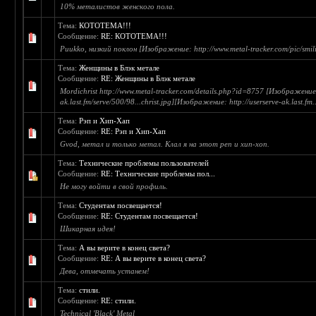
10% металистов женского пола.
Тема:
КОТОТЕМА!!!
Сообщение:
RE: КОТОТЕМА!!!
Puukko, низкий поклон [Изображение: http://www.metal-tracker.com/pic/smili
Тема:
Женщины в Блэк метале
Сообщение:
RE: Женщины в Блэк метале
Mordichrist http://www.metal-tracker.com/details.php?id=8757 [Изображение: 
ak.last.fm/serve/500/98...christ.jpg][Изображение: http://userserve-ak.last.fm..
Тема:
Рэп и Хип-Хап
Сообщение:
RE: Рэп и Хип-Хап
Gvod, метал и только метал. Клал я на этот реп и хип-хоп.
Тема:
Технические проблемы пользователей
Сообщение:
RE: Технические проблемы пол...
Не могу войти в свой профиль.
Тема:
Студентам посвещается!
Сообщение:
RE: Студентам посвещается!
Шикарная идея!
Тема:
А вы верите в конец света?
Сообщение:
RE: А вы верите в конец света?
Дева, отмечать устанем!
Тема:
стили.
Сообщение:
RE: стили.
Technical 'Black' Metal