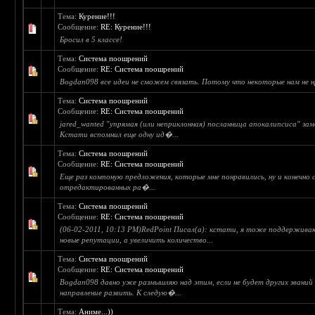
Тема:
Курение!!!
Сообщение:
RE: Курение!!!
Бросил в 5 классе!
Тема:
Система поошрений
Сообщение:
RE: Система поошрений
Bogdan098 все идеи не сможем связать. Потому что некоторые нам не н
Тема:
Система поошрений
Сообщение:
RE: Система поошрений
jared_wanted "упрямая (или неприклонная) посланница апокалипсиса" зам
Кстати вспомнил еще одну ид�...
Тема:
Система поошрений
Сообщение:
RE: Система поошрений
Еще раз компоную предложения, которые мне понравились, ну и конечно 
отредактированных ра�...
Тема:
Система поошрений
Сообщение:
RE: Система поошрений
(06-02-2011, 10:13 PM)RedPoint Писал(а): кстати, я тоже поддержива
новые репутации, а увеличить количество...
Тема:
Система поошрений
Сообщение:
RE: Система поошрений
Bogdan098 давно уже размышляю над этим, если не будет других звани
направление развить. К следую�...
Тема:
Аниме...))