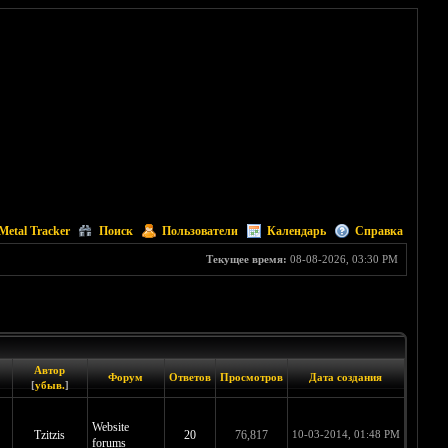
Metal Tracker
Поиск
Пользователи
Календарь
Справка
Текущее время:
08-08-2026, 03:30 PM
Автор
Форум
Ответов
Просмотров
Дата создания
[
убыв.
]
Website
Tzitzis
20
76,817
10-03-2014, 01:48 PM
forums