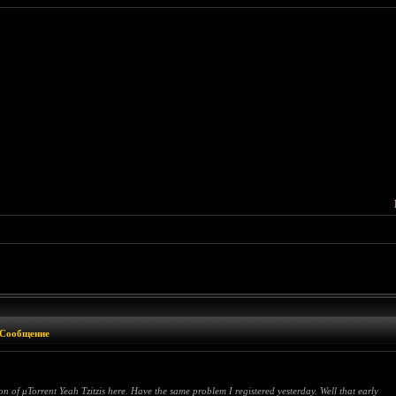
Сообщение
n of μTorrent Yeah Tzitzis here. Have the same problem I registered yesterday. Well that early