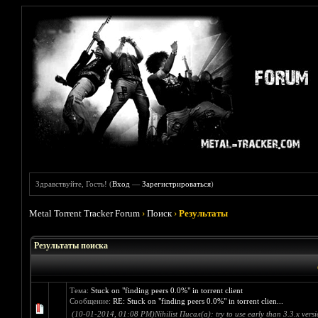
Здравствуйте, Гость! (
Вход
—
Зарегистрироваться
)
Metal Torrent Tracker Forum
›
Поиск
›
Результаты
Результаты поиска
Тема:
Stuck on "finding peers 0.0%" in torrent client
Сообщение:
RE: Stuck on "finding peers 0.0%" in torrent clien...
(10-01-2014, 01:08 PM)Nihilist Писал(а): try to use early than 3.3.x versio