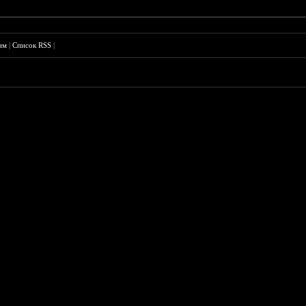
им
|
Список RSS
|