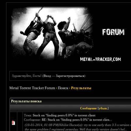
Здравствуйте, Гость! (
Вход
—
Зарегистрироваться
)
Metal Torrent Tracker Forum
›
Поиск
›
Результаты
Результаты поиска
Сообщение
[
убыв.
]
Тема:
Stuck on "finding peers 0.0%" in torrent client
Сообщение:
RE: Stuck on "finding peers 0.0%" in torrent clien...
(10-01-2014, 01:08 PM)Nihilist Писал(а): try to use early than 3.3.x version o
the same problem I registered yesterday. Well that early version doesn't hel...