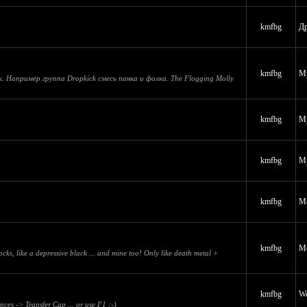
kmfbg
Др
kmfbg
Му
 Например группа Dropkick смесь панка и фолка. The Flogging Molly
kmfbg
Му
kmfbg
Му
kmfbg
Me
kmfbg
Me
, like a depressive black ... and mine too! Only like death metal +
kmfbg
We
nces -> Transfer Cap ... or use F1 ;-)