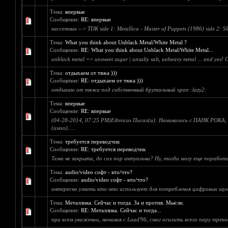
Тема:
впервые
Сообщение:
RE: впервые
кассетник --> TDK side 1: Metallica - Master of Puppets (1986) side 2: Sl
Тема:
What you think about Unblack Metal/White Metal ?
Сообщение:
RE: What you think about Unblack Metal/White Metal...
unblack metal == unsweet sugar | unsalty salt, unheavy metal ... and yes!
Тема:
отдыхаем от тяжа )))
Сообщение:
RE: отдыхаем от тяжа )))
отдыхаю от тяжа под собственный брутальный храп :lazy2:
Тема:
впервые
Сообщение:
RE: впервые
(04-28-2014, 07:25 PM)Ethnicus Писал(а): Начиналось с ПАНК РОКА,
(имхо).....
Тема:
требуется переводчик
Сообщение:
RE: требуется переводчик
Тема не закрыта, до сих пор актуальна? Ну, тогда могу еще поработ
Тема:
audio/video софт - кто/что?
Сообщение:
audio/video софт - кто/что?
интересно узнать кто что использует для потребления цифровых шумов
Тема:
Металлика. Сейчас и тогда. За и против. Мысли.
Сообщение:
RE: Металлика. Сейчас и тогда...
при всем уважении, начиная с Load'96, смог осилить всего пару трек