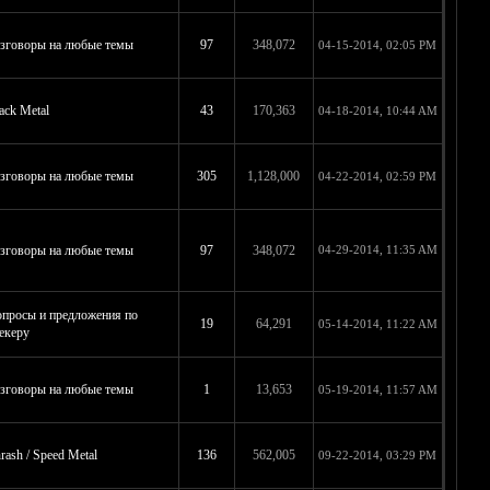
зговоры на любые темы
97
348,072
04-15-2014, 02:05 PM
ack Metal
43
170,363
04-18-2014, 10:44 AM
зговоры на любые темы
305
1,128,000
04-22-2014, 02:59 PM
зговоры на любые темы
97
348,072
04-29-2014, 11:35 AM
просы и предложения по
19
64,291
05-14-2014, 11:22 AM
екеру
зговоры на любые темы
1
13,653
05-19-2014, 11:57 AM
rash / Speed Metal
136
562,005
09-22-2014, 03:29 PM