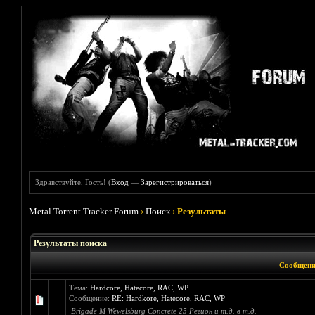
Здравствуйте, Гость! (
Вход
—
Зарегистрироваться
)
Metal Torrent Tracker Forum
›
Поиск
›
Результаты
Результаты поиска
Сообщени
Тема:
Hardcore, Hatecore, RAC, WP
Сообщение:
RE: Hardkore, Hatecore, RAC, WP
Brigade M Wewelsburg Concrete 25 Регион и т.д. в т.д.