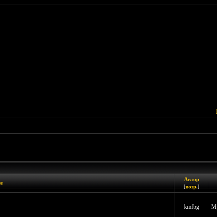
Автор
е
[
возр.
]
kmfbg
Му