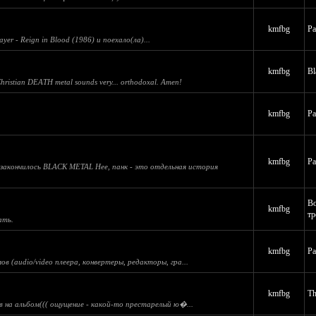
kmfbg
Ра
ayer - Reign in Blood (1986) и поехало(ла)...
kmfbg
Bl
 Christian DEATH metal sounds very... orthodoxal. Amen!
kmfbg
Ра
kmfbg
Ра
 закончилось BLACK METAL Нее, панк - это отдельная история
Во
kmfbg
тр
ать.
kmfbg
Ра
 (audio/video плеера, конвертеры, редакторы, гра...
kmfbg
Th
ов на альбом((( ощущение - какой-то престарелый ю�...