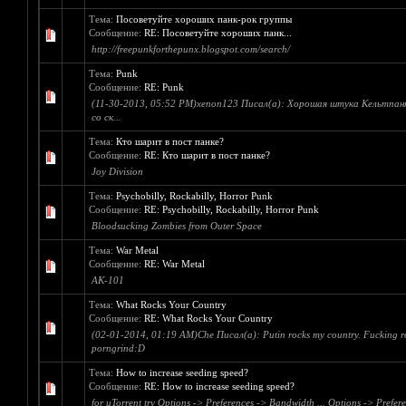
Тема:
Посоветуйте хороших панк-рок группы
Сообщение:
RE: Посоветуйте хороших панк...
http://freepunkforthepunx.blogspot.com/search/
Тема:
Punk
Сообщение:
RE: Punk
(11-30-2013, 05:52 PM)xenon123 Писал(а): Хорошая штука Кельтпанк.
со ск...
Тема:
Кто шарит в пост панке?
Сообщение:
RE: Кто шарит в пост панке?
Joy Division
Тема:
Psychobilly, Rockabilly, Horror Punk
Сообщение:
RE: Psychobilly, Rockabilly, Horror Punk
Bloodsucking Zombies from Outer Space
Тема:
War Metal
Сообщение:
RE: War Metal
AK-101
Тема:
What Rocks Your Country
Сообщение:
RE: What Rocks Your Country
(02-01-2014, 01:19 AM)Che Писал(а): Putin rocks my country. Fucking rocks
porngrind:D
Тема:
How to increase seeding speed?
Сообщение:
RE: How to increase seeding speed?
for uTorrent try Options -> Preferences -> Bandwidth ... Options -> Prefere