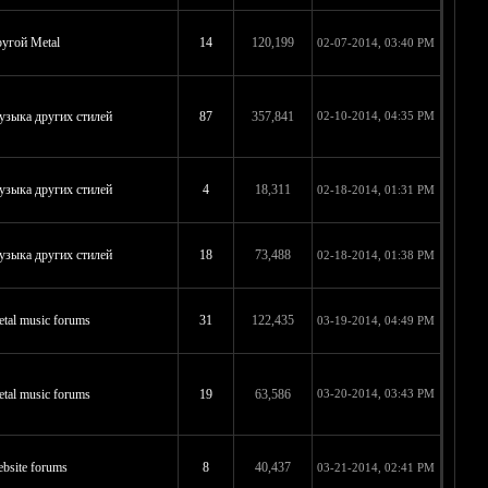
угой Metal
14
120,199
02-07-2014, 03:40 PM
зыка других стилей
87
357,841
02-10-2014, 04:35 PM
зыка других стилей
4
18,311
02-18-2014, 01:31 PM
зыка других стилей
18
73,488
02-18-2014, 01:38 PM
tal music forums
31
122,435
03-19-2014, 04:49 PM
tal music forums
19
63,586
03-20-2014, 03:43 PM
bsite forums
8
40,437
03-21-2014, 02:41 PM