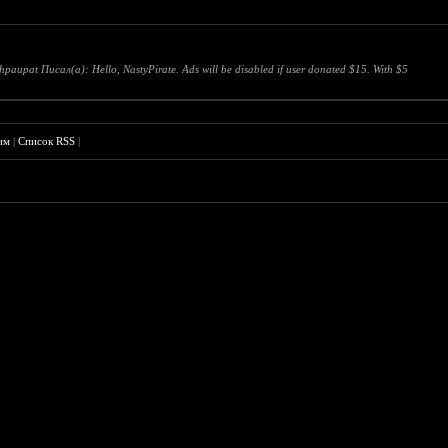
upat Писал(а): Hello, NastyPirate. Ads will be disabled if user donated $15. With $5
им
|
Список RSS
|