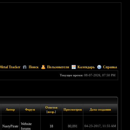
Metal Tracker
Поиск
Пользователи
Календарь
Справка
Текущее время:
08-07-2026, 07:50 PM
Ответов
Автор
Форум
Просмотров
Дата создания
[
возр.
]
Website
NastyPirate
18
80,091
04-23-2017, 11:55 AM
forums