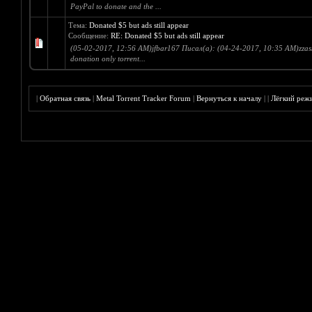
PayPal to donate and the ...
Тема:
Donated $5 but ads still appear
Сообщение:
RE: Donated $5 but ads still appear
(05-02-2017, 12:56 AM)jfbar167 Писал(а): (04-24-2017, 10:35 AM)zzashpa
donation only torrent...
|
Обратная связь
|
Metal Torrent Tracker Forum
|
Вернуться к началу
|
|
Лёгкий реж