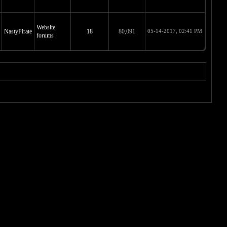
Website
NastyPirate
18
80,091
05-14-2017, 02:41 PM
forums