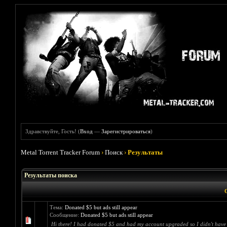
Здравствуйте, Гость! (
Вход
—
Зарегистрироваться
)
Metal Torrent Tracker Forum
›
Поиск
›
Результаты
Результаты поиска
Тема:
Donated $5 but ads still appear
Сообщение:
Donated $5 but ads still appear
Hi there! I had donated $5 and had my account upgraded so I didn't have to