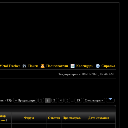
Metal Tracker
Поиск
Пользователи
Календарь
Справка
Текущее время:
08-07-2026, 07:46 AM
цы (13):
« Предыдущая
1
2
3
4
5
...
13
Следующая »
втор
Форум
Ответов
Просмотров
Дата создания
быв.
]