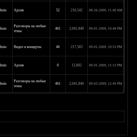
dmin
Архив
52
216,542
08-26-2009, 11:40 AM
Разговоры на любые
dmin
461
2,041,840
09-01-2009, 10:48 PM
темы
dmin
Видео и концерты
46
217,583
09-01-2009, 10:53 PM
dmin
Архив
0
12,602
09-01-2009, 11:13 PM
Разговоры на любые
dmin
461
2,041,840
09-03-2009, 12:49 PM
темы