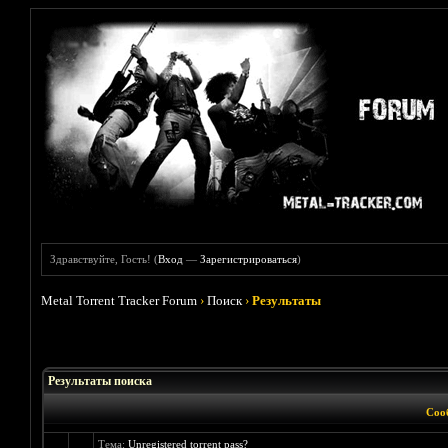
Здравствуйте, Гость! (
Вход
—
Зарегистрироваться
)
Metal Torrent Tracker Forum
›
Поиск
›
Результаты
Результаты поиска
Соо
Тема:
Unregistered torrent pass?