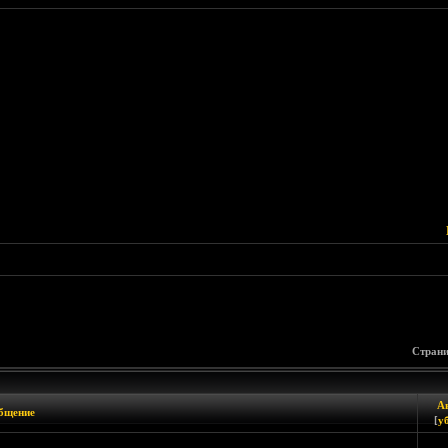
Страни
А
бщение
[
у