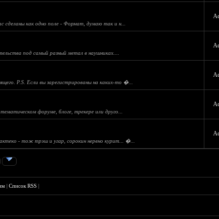
A
с сделаны как одно поле - Формат, думаю так и н...
A
тельства под самый разный метал в наушниках....
A
ящего. P.S. Если вы зарегистрированы на каких-то �...
A
ематическом форуме, блоге, трекере или друго...
A
ктеко - тож трэш и угар, сорокин нервно курит... �...
им
|
Список RSS
|