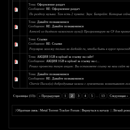
Тема:
Оформление раздач
Сообщение:
RE: Оформление раздач
По разделу музыка. Там есть 2 пункта: Звук: Битрейт: Которые сейча
Тема:
Давайте познакомимся
Сообщение:
RE: Давайте познакомимся
Алексей из далёкого казахского аула)) Программирую на C# для прави
Тема:
Ссылки
Сообщение:
RE: Ссылки
Регулярно захожу только на darkside.ru, чтобы быть в курсе происход
Тема:
АКЦИЯ 1GB в upload за ссылку на сайт!
Сообщение:
АКЦИЯ 1GB в upload за ссылку на с...
Решил провести такую акцию: Вы оставляете ссылку на наш сайт на т
Тема:
Давайте познакомимся
Сообщение:
RE: Давайте познакомимся
Chervie Писал(а):добродушные казахи с лучеметами зохватывают гола
Страницы (13):
« Предыдущая
1
2
3
4
5
...
13
Следующая »
|
Обратная связь
|
Metal Torrent Tracker Forum
|
Вернуться к началу
|
|
Лёгкий реж