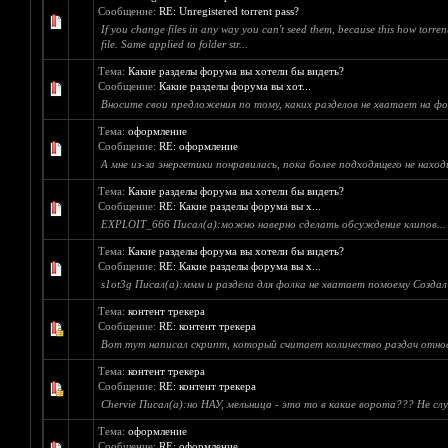
Сообщение:
RE: Unregistered torrent pass?
If you change files in any way you can't seed them, because this how torrent 
file. Same applied to folder str...
Тема:
Какие разделы форума вы хотели бы видеть?
Сообщение:
Какие разделы форума вы хот...
Вносите свои предложения по тому, каких разделов не хватает на фо
Тема:
оформление
Сообщение:
RE: оформление
А мне из-за энергетики понравилась, пока более подходящего не находил
Тема:
Какие разделы форума вы хотели бы видеть?
Сообщение:
RE: Какие разделы форума вы х...
EXPLOIT_666 Писал(а):можно наверно сделать обсуждение клипов...
Тема:
Какие разделы форума вы хотели бы видеть?
Сообщение:
RE: Какие разделы форума вы х...
s1ot3g Писал(а):ммм и раздела для фолка не хватает помоему Создал
Тема:
контент трекера
Сообщение:
RE: контент трекера
Вот тут написал скрипт, который считает количество раздач относящ
Тема:
контент трекера
Сообщение:
RE: контент трекера
Chervie Писал(а):но НАУ, мельница - это то в какие ворота??? Не слуш
Тема:
оформление
Сообщение:
RE: оформление