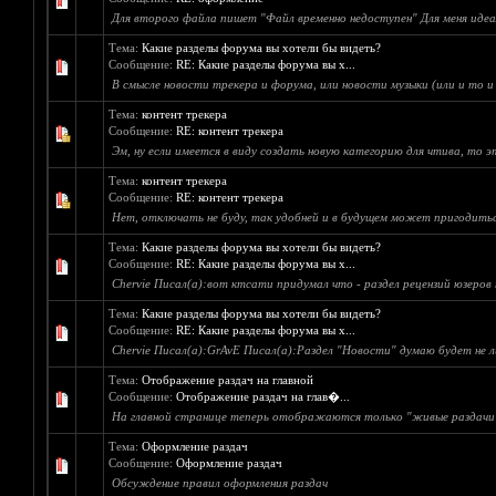
Для второго файла пишет "Файл временно недоступен" Для меня идеал
Тема:
Какие разделы форума вы хотели бы видеть?
Сообщение:
RE: Какие разделы форума вы х...
В смысле новости трекера и форума, или новости музыки (или и то и
Тема:
контент трекера
Сообщение:
RE: контент трекера
Эм, ну если имеется в виду создать новую категорию для чтива, то 
Тема:
контент трекера
Сообщение:
RE: контент трекера
Нет, отключать не буду, так удобней и в будущем может пригодитьс
Тема:
Какие разделы форума вы хотели бы видеть?
Сообщение:
RE: Какие разделы форума вы х...
Chervie Писал(а):вот ктсати придумал что - раздел рецензий юзеров
Тема:
Какие разделы форума вы хотели бы видеть?
Сообщение:
RE: Какие разделы форума вы х...
Chervie Писал(а):GrAvE Писал(а):Раздел "Новости" думаю будет не 
Тема:
Отображение раздач на главной
Сообщение:
Отображение раздач на глав�...
На главной странице теперь отображаются только "живые раздачи",
Тема:
Оформление раздач
Сообщение:
Оформление раздач
Обсуждение правил оформления раздач