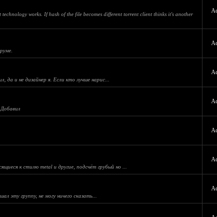
A
technology works. If hash of the file becomes different torrent client thinks it's another
A
руме.
A
, да и не дизайнер я. Если кто лучше нарис...
A
 Добавил
A
A
иеся к стилю metal и другие, подсчёт грубый но ...
A
ал эту группу, не могу ничего сказать...