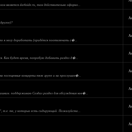
A
ом является darkside.ru, там действительно оформл...
A
 другое)?
A
это я могу доработать (придётся поотключать с�...
A
я. Как будет время, попробую добавить раздел д�...
A
 на посещенные концерты тяж групп и на прослушан�...
A
лишним. поддерживаю Создал раздел для обсуждения нов�...
A
 т.е. те, у которых есть сидирующий. Пожалуйста...
A