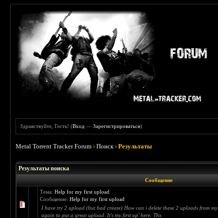
Здравствуйте, Гость! (
Вход
—
Зарегистрироваться
)
Metal Torrent Tracker Forum
›
Поиск
›
Результаты
Результаты поиска
Сообщение
Тема:
Help for my first upload
Сообщение:
Help for my first upload
I have try 2 upload (but bad create) How can i delete these 2 uploads from my
again to put a great upload. It's my first up' here. Thx