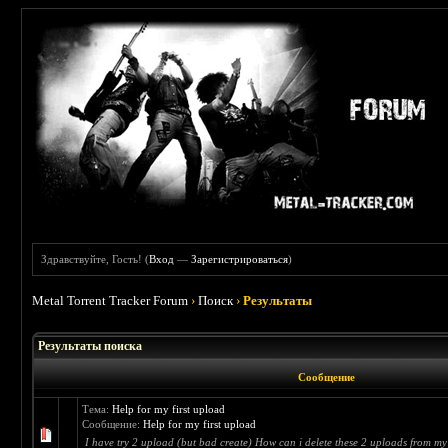
Здравствуйте, Гость! (
Вход
—
Зарегистрироваться
)
Metal Torrent Tracker Forum
›
Поиск
›
Результаты
Результаты поиска
Сообщение
Тема:
Help for my first upload
Сообщение:
Help for my first upload
I have try 2 upload (but bad create) How can i delete these 2 uploads from my