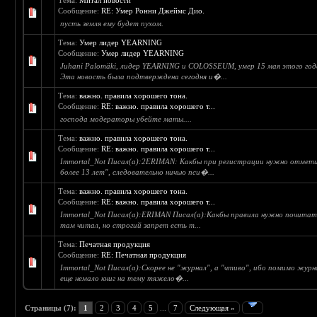
Тема:
Митал новости
Сообщение:
RE: Умер Ронни Джеймс Дио.
пусть земля ему будет пухом.
Тема:
Умер лидер YEARNING
Сообщение:
Умер лидер YEARNING
Juhani Palomäki, лидер YEARNING и COLOSSEUM, умер 15 мая этого года
Эта новость была подтверждена сегодня и�...
Тема:
важно. правила хорошего тона.
Сообщение:
RE: важно. правила хорошего т...
господа модераторы убейте маты....
Тема:
важно. правила хорошего тона.
Сообщение:
RE: важно. правила хорошего т...
Immortal_Not Писал(а):2ERIMAN: Какбы при регистрации нужно отмет
более 13 лет", следовательно ничью пси�...
Тема:
важно. правила хорошего тона.
Сообщение:
RE: важно. правила хорошего т...
Immortal_Not Писал(а):ERIMAN Писал(а):Какбы правила нужно почитать
там читал, но строгий запрет есть т...
Тема:
Печатная продукция
Сообщение:
RE: Печатная продукция
Immortal_Not Писал(а):Скорее не "журнал", а "чтиво", ибо помимо журн
еще немало книг на тему тяжело�...
Страницы (7):
1
2
3
4
5
...
7
Следующая »