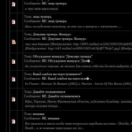
Сообщение:
RE: лица трекера.
а это меня нарисовали
Тема:
лица трекера.
Сообщение:
RE: лица трекера.
друг, он художник воистину, за что его и выперли с института.....
Тема:
Девушки трекера. Конкурс.
Сообщение:
RE: Девушки трекера. Конкурс.
это моя девушка [Изображение: http://s003.radikal.ru/i202/1003/20/efab9
[Изображение: http://s43.radikal.ru/i099/1003/a6/5fcf8778cfe7.jpg] [Изобр
Тема:
Обсуждение конкурса "Девушки трекера"
Сообщение:
RE: Обсуждение конкурса "Дев�...
да согласен все хороши. но только для самого себя ты должен выбрать 
Тема:
Какой альбом вы переслушиваете?
Сообщение:
RE: Какой альбом вы переслуш�...
In Flames - Reroute To Remain (2002) и Therion - Secret Of The Runes (200
Тема:
Давайте познакомимся
Сообщение:
RE: Давайте познакомимся
Юра, Украина, Ивано-Франковская область, художник-дизайнер. законч
теперь вольная птица...
Тема:
впервые
Сообщение:
RE: впервые
Все началось в школе когда меня попросили передать кассеты - Deicide, 
Death... я ж конешно переслушал их, по...