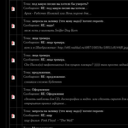
Тема:
под какую песню вы хотели бы умереть?
Сообщение:
RE: под какую песню вы хотели...
Ария - Рабство Иллюзий или Ночь короче дня....
Тема:
запросы на заливку (что кому надо)/ torrent requests
Сообщение:
RE: надо!
мож есть у когонить Sniffer Dog Korn
Тема:
лица трекера.
Сообщение:
RE: лица трекера.
вот и я [Изображение: http://s40.radikal.ru/i087/1005/bc/18811c8144f8.jpg
Тема:
лица трекера.
Сообщение:
RE: лица трекера.
Che Писал(а):нафотошопил для пущего плезира? ))))) там просто задний 
Тема:
предложение.
Сообщение:
RE: предложение.
слишком сложно будеттт
Тема:
Оформление
Сообщение:
RE: Оформление
сделать шаблоны для CD, дискографии и видео. или сделать скрипт для
отркрытия правил оформле...
Тема:
запросы на заливку (что кому надо)/ torrent requests
Сообщение:
RE: ищу
ищу фильм Pink Floyd - "The Wall"