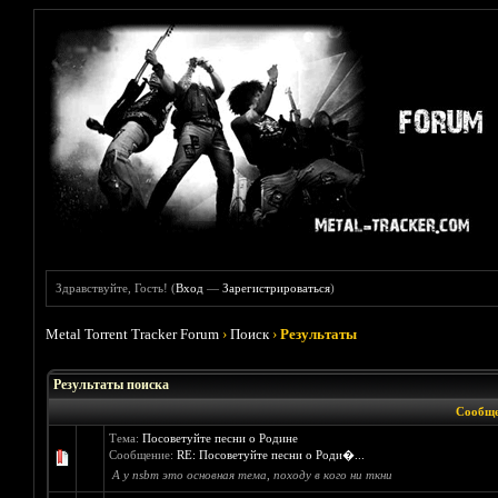
Здравствуйте, Гость! (
Вход
—
Зарегистрироваться
)
Metal Torrent Tracker Forum
›
Поиск
›
Результаты
Результаты поиска
Сообще
Тема:
Посоветуйте песни о Родине
Сообщение:
RE: Посоветуйте песни о Роди�...
А у nsbm это основная тема, походу в кого ни ткни