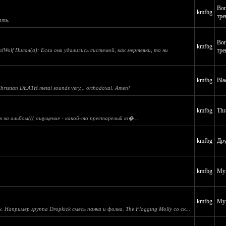
Воп
kmfbg
тре
ать.
Воп
kmfbg
alWolf Писал(а): Если они удалились системой, как мертвяки, то ни
тре
kmfbg
Bla
 Christian DEATH metal sounds very... orthodoxal. Amen!
kmfbg
Thr
ов на альбом((( ощущение - какой-то престарелый ю�...
kmfbg
Дру
kmfbg
Муз
kmfbg
Муз
Например группа Dropkick смесь панка и фолка. The Flogging Molly со ск...