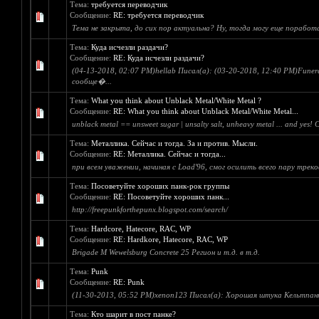
Тема:
требуется переводчик
Сообщение:
RE: требуется переводчик
Тема не закрыта, до сих пор актуальна? Ну, тогда могу еще поработ
Тема:
Куда исчезли раздачи?
Сообщение:
RE: Куда исчезли раздачи?
(04-13-2018, 02:07 PM)hellab Писал(а): (03-20-2018, 12:40 PM)Funer
сообще�...
Тема:
What you think about Unblack Metal/White Metal ?
Сообщение:
RE: What you think about Unblack Metal/White Metal...
unblack metal == unsweet sugar | unsalty salt, unheavy metal ... and yes!
Тема:
Металлика. Сейчас и тогда. За и против. Мысли.
Сообщение:
RE: Металлика. Сейчас и тогда...
при всем уважении, начиная с Load'96, смог осилить всего пару трек
Тема:
Посоветуйте хороших панк-рок группы
Сообщение:
RE: Посоветуйте хороших панк...
http://freepunkforthepunx.blogspot.com/search/
Тема:
Hardcore, Hatecore, RAC, WP
Сообщение:
RE: Hardkore, Hatecore, RAC, WP
Brigade M Wewelsburg Concrete 25 Регион и т.д. в т.д.
Тема:
Punk
Сообщение:
RE: Punk
(11-30-2013, 05:52 PM)xenon123 Писал(а): Хорошая штука Кельтпанк. 
Тема:
Кто шарит в пост панке?