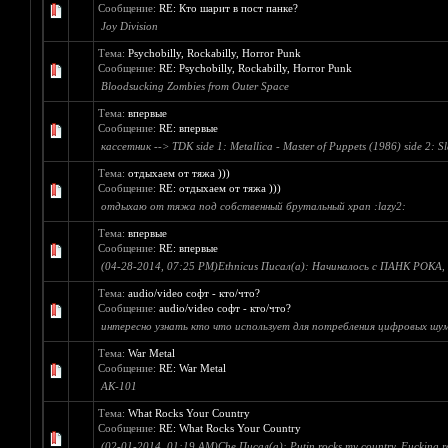
Сообщение:
RE: Кто шарит в пост панке?
Joy Division
Тема:
Psychobilly, Rockabilly, Horror Punk
Сообщение:
RE: Psychobilly, Rockabilly, Horror Punk
Bloodsucking Zombies from Outer Space
Тема:
впервые
Сообщение:
RE: впервые
кассетник --> TDK side 1: Metallica - Master of Puppets (1986) side 2: Sl
Тема:
отдыхаем от тяжа )))
Сообщение:
RE: отдыхаем от тяжа )))
отдыхаю от тяжа под собственный брутальный храп :lazy2:
Тема:
впервые
Сообщение:
RE: впервые
(04-28-2014, 07:25 PM)Ethnicus Писал(а): Начиналось с ПАНК РОКА, 
Тема:
audio/video софт - кто/что?
Сообщение:
audio/video софт - кто/что?
интересно узнать кто что использует для потребления цифровых шумов
Тема:
War Metal
Сообщение:
RE: War Metal
AK-101
Тема:
What Rocks Your Country
Сообщение:
RE: What Rocks Your Country
(02-01-2014, 01:19 AM)Che Писал(а): Putin rocks my country. Fucking rocks