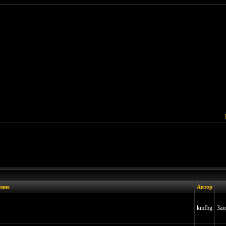
ние
Автор
kmfbg
Зап