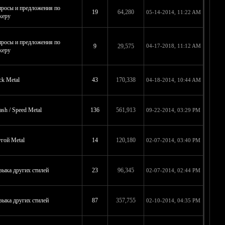
росы и предложения по
19
64,280
05-14-2014, 11:22 AM
керу
росы и предложения по
9
29,575
04-17-2018, 11:12 AM
керу
ck Metal
43
170,338
04-18-2014, 10:44 AM
ash / Speed Metal
136
561,913
09-22-2014, 03:29 PM
гой Metal
14
120,180
02-07-2014, 03:40 PM
ыка других стилей
23
96,345
02-07-2014, 02:44 PM
ыка других стилей
87
357,755
02-10-2014, 04:35 PM