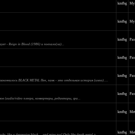
kmfbg
Муз
kmfbg
Муз
kmfbg
Раз
ayer - Reign in Blood (1986) и поехало(ла)...
kmfbg
Раз
kmfbg
Раз
закончилось BLACK METAL Нее, панк - это отдельная история (имхо).....
kmfbg
Раз
 (audio/video плеера, конвертеры, редакторы, гра...
kmfbg
Met
kmfbg
Met
, like a depressive black ... and mine too! Only like death metal +