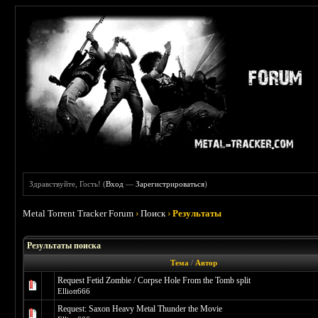
Здравствуйте, Гость! (
Вход
—
Зарегистрироваться
)
Metal Torrent Tracker Forum
›
Поиск
›
Результаты
Результаты поиска
Тема
/
Автор
Request Fetid Zombie / Corpse Hole From the Tomb split
Elliott666
Request: Saxon Heavy Metal Thunder the Movie