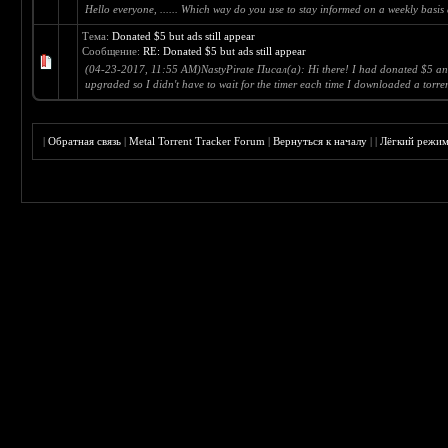
Hello everyone, ...... Which way do you use to stay informed on a weekly basis a
Тема:
Donated $5 but ads still appear
Сообщение:
RE: Donated $5 but ads still appear
(04-23-2017, 11:55 AM)NastyPirate Писал(а): Hi there! I had donated $5 a
upgraded so I didn't have to wait for the timer each time I downloaded a torrent
|
Обратная связь
|
Metal Torrent Tracker Forum
|
Вернуться к началу
|
|
Лёгкий режи