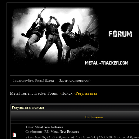
Здравствуйте, Гость! (
Вход
—
Зарегистрироваться
)
Metal Torrent Tracker Forum
›
Поиск
›
Результаты
Результаты поиска
Сообщение
Тема:
Metal New Releases
Сообщение:
RE: Metal New Releases
(12-31-2016, 11:39 PM)tears_of_fire Писал(а): (12-31-2016, 08:28 AM)me