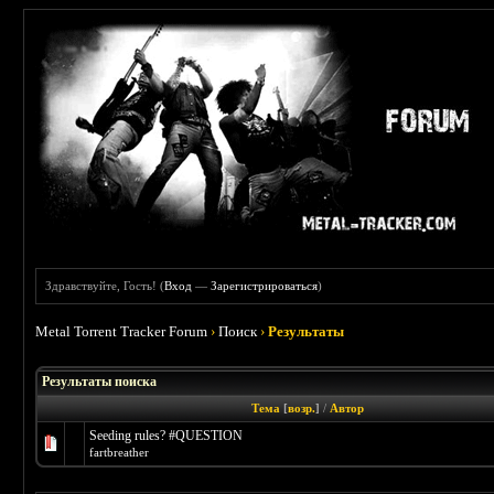
Здравствуйте, Гость! (
Вход
—
Зарегистрироваться
)
Metal Torrent Tracker Forum
›
Поиск
›
Результаты
Результаты поиска
Тема
[
возр.
]
/
Автор
Seeding rules? #QUESTION
fartbreather