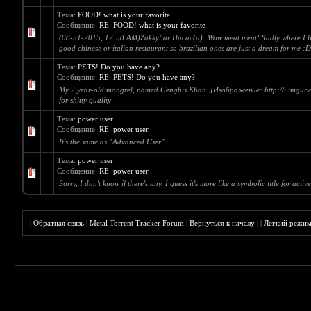
Тема:
FOOD! what is your favorite
Сообщение:
RE: FOOD! what is your favorite
(08-31-2015, 12:58 AM)Zakkyliar Писал(а): Wow meat meat! Sadly where I li
good chinese or italian restaurant so brazilian ones are just a dream for me :D I
Тема:
PETS! Do you have any?
Сообщение:
RE: PETS! Do you have any?
My 2 year-old mongrel, named Genghis Khan. [Изображение: http://i.imgur.
for shitty quality
Тема:
power user
Сообщение:
RE: power user
It's the same as "Advanced User".
Тема:
power user
Сообщение:
RE: power user
Sorry, I don't know if there's any. I guess it's more like a symbolic title for active
|
Обратная связь
|
Metal Torrent Tracker Forum
|
Вернуться к началу
|
|
Лёгкий режи