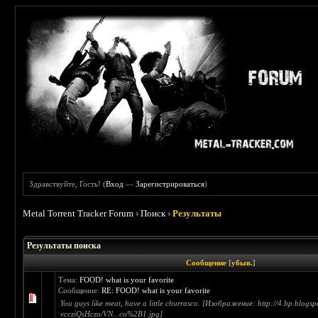
Здравствуйте, Гость! (
Вход
—
Зарегистрироваться
)
Metal Torrent Tracker Forum
›
Поиск
›
Результаты
Результаты поиска
Сообщение
[
убыв.
]
Тема:
FOOD! what is your favorite
Сообщение:
RE: FOOD! what is your favorite
You guys like meat, have a little churrasco. [Изображение: http://4.bp.blogsp
vccziQsHczo/VN...co%2B1.jpg]