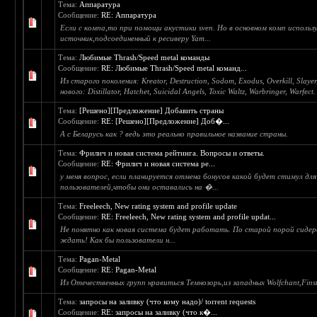
Тема:
Аппаратура
Сообщение:
RE: Аппаратура
Если с компа,то при помощи акустики sven. Но в основном комп использ
источник,подсоединенный к ресиверу Yam...
Тема:
Любимые Thrash/Speed metal команды
Сообщение:
RE: Любимые Thrash/Speed metal команд...
Из старого поколения: Kreator, Destruction, Sodom, Exodus, Overkill, Slayer
нового: Distillator, Hatchet, Suicidal Angels, Toxic Waltz, Warbringer, Warfect.
Тема:
[Решено][Предложение] Добавить страны
Сообщение:
RE: [Решено][Предложение] Доб�...
А с Беларусь как ? ведь это реально правильное название страны.
Тема:
Фрилич и новая система рейтинга. Вопросы и ответы.
Сообщение:
RE: Фрилич и новая система ре...
у меня вопрос, если планируется отмена бонусов какой будет стимул для
пользователей,чтобы они оставались на �...
Тема:
Freeleech, New rating system and profile update
Сообщение:
RE: Freeleech, New rating system and profile updat...
Не понятно как новая система будет работать. По старой порой сидер
ждать! Как бы пользователи н...
Тема:
Pagan-Metal
Сообщение:
RE: Pagan-Metal
Из Отечественных групп нравиться Темнозорь,из западных Wolfchant,Finste
Тема:
запросы на заливку (что кому надо)/ torrent requests
Сообщение:
RE: запросы на заливку (что к�...