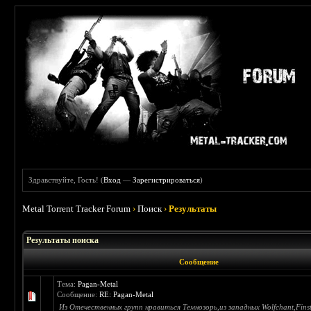
Здравствуйте, Гость! (
Вход
—
Зарегистрироваться
)
Metal Torrent Tracker Forum
›
Поиск
›
Результаты
Результаты поиска
Сообщение
Тема:
Pagan-Metal
Сообщение:
RE: Pagan-Metal
Из Отечественных групп нравиться Темнозорь,из западных Wolfchant,Finste