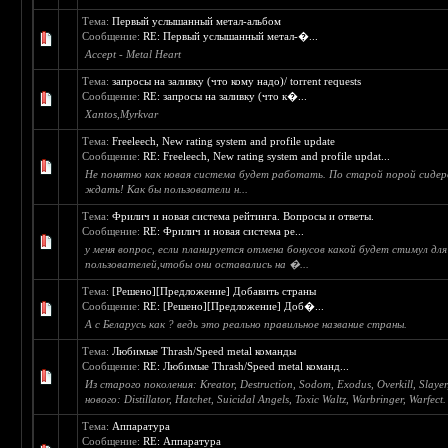
Тема:
Первый услышанный метал-альбом
Сообщение:
RE: Первый услышанный метал-�...
Accept - Metal Heart
Тема:
запросы на заливку (что кому надо)/ torrent requests
Сообщение:
RE: запросы на заливку (что к�...
Xantos,Myrkvar
Тема:
Freeleech, New rating system and profile update
Сообщение:
RE: Freeleech, New rating system and profile updat...
Не понятно как новая система будет работать. По старой порой сидер
ждать! Как бы пользователи н...
Тема:
Фрилич и новая система рейтинга. Вопросы и ответы.
Сообщение:
RE: Фрилич и новая система ре...
у меня вопрос, если планируется отмена бонусов какой будет стимул для
пользователей,чтобы они оставались на �...
Тема:
[Решено][Предложение] Добавить страны
Сообщение:
RE: [Решено][Предложение] Доб�...
А с Беларусь как ? ведь это реально правильное название страны.
Тема:
Любимые Thrash/Speed metal команды
Сообщение:
RE: Любимые Thrash/Speed metal команд...
Из старого поколения: Kreator, Destruction, Sodom, Exodus, Overkill, Slayer
нового: Distillator, Hatchet, Suicidal Angels, Toxic Waltz, Warbringer, Warfect.
Тема:
Аппаратура
Сообщение:
RE: Аппаратура