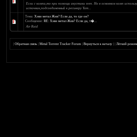
Если с компа,то при помощи акустики sven. Но в основном комп использ
источник,подсоединенный к ресиверу Yam...
Тема:
Хэви метал Жив? Если да, то где он?
Сообщение:
RE: Хэви метал Жив? Если да, т�...
Air Raid
|
Обратная связь
|
Metal Torrent Tracker Forum
|
Вернуться к началу
|
|
Лёгкий режи