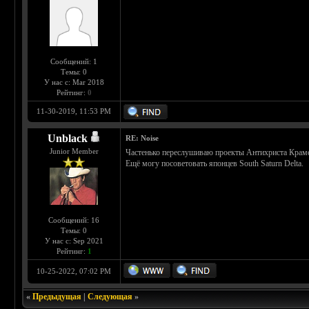
Сообщений: 1
Темы: 0
У нас с: Mar 2018
Рейтинг:
0
11-30-2019, 11:53 PM
Unblack
RE: Noise
Junior Member
Частенько переслушиваю проекты Антихриста Крамера
Ещё могу посоветовать японцев South Saturn Delta.
Сообщений: 16
Темы: 0
У нас с: Sep 2021
Рейтинг:
1
10-25-2022, 07:02 PM
«
Предыдущая
|
Следующая
»