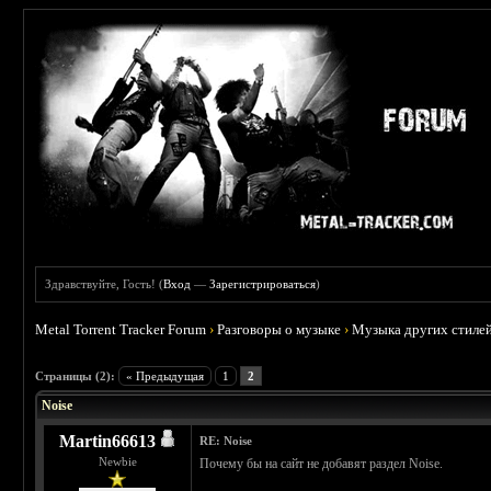
Здравствуйте, Гость! (
Вход
—
Зарегистрироваться
)
Metal Torrent Tracker Forum
›
Разговоры о музыке
›
Музыка других стиле
 0
Страницы (2):
« Предыдущая
1
2
Noise
Martin66613
RE: Noise
Newbie
Почему бы на сайт не добавят раздел Noise.