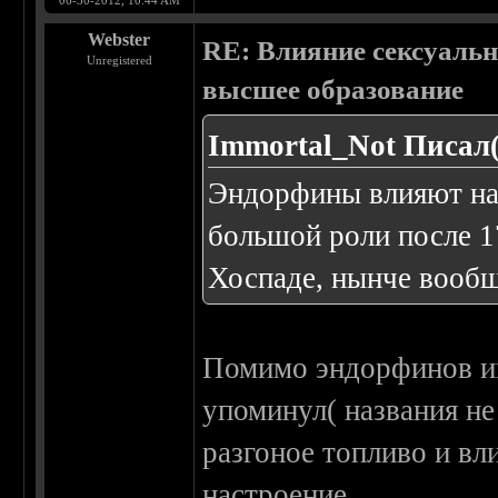
06-30-2012, 10:44 AM
Webster
RE: Влияние сексуальн
Unregistered
высшее образование
Immortal_Not Писал(
Эндорфины влияют на
большой роли после 1
Хоспаде, нынче вообщ
Помимо эндорфинов иг
упоминул( названия не
разгоное топливо и вл
настроение