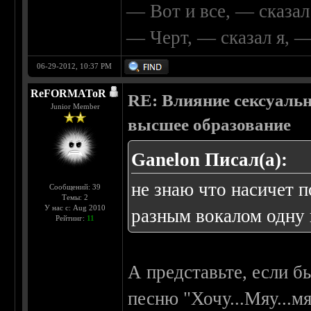
— Вот и все, — сказал
— Черт, — сказал я, 
06-29-2012, 10:37 PM
ReFORMAToR
RE: Влияние сексуальн
Junior Member
высшее образование
Ganelon Писал(а):
не знаю что насичет п
Сообщений: 39
Темы: 2
У нас с: Aug 2010
разным вокалом одну и
Рейтинг:
11
А представьте, если б
песню "Хочу...Мяу...мя