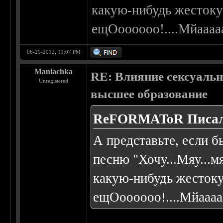
какую-нибудь жестоку
ещОоооооо!....Мйаааа
06-29-2012, 11:07 PM
Maniachka
RE: Влияние сексуальн
Unregistered
высшее образование
ReFORMAToR Писал
А представьте, если б
песню "Хочу...Мяу...мя
какую-нибудь жестоку
ещОоооооо!....Мйааа