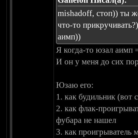
Ganelon Писал(а):
mishadoff, стоп)) ты 
что-то прикручивать?)
аимп))
Я когда-то юзал аимп 
И он у меня до сих пор
Юзаю его:
1. как будильник (вот
2. как флак-проигрыва
фубара не нашел
3. как проигрыватель 