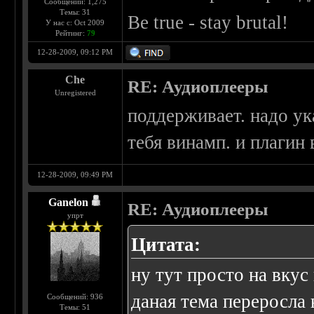
Сообщений: 1,275
Темы: 31
Be true - stay brutal!
У нас с: Oct 2009
Рейтинг:
79
12-28-2009, 09:12 PM
Che
RE: Аудиоплееры
Unregistered
поддерживает. надо ук
тебя винамп. и плагин
12-28-2009, 09:49 PM
Ganelon
RE: Аудиоплееры
упрт
Цитата:
ну тут просто на вкус
даная тема переросла 
Сообщений: 936
Темы: 51