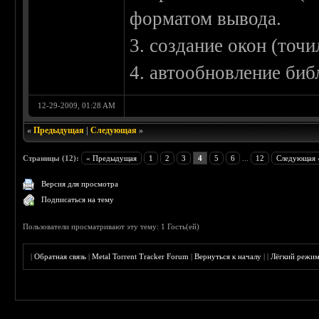
форматом вывода.
3. создание окон (точ
4. автообновление би
12-29-2009, 01:28 AM
«
Предыдущая
|
Следующая
»
Страницы (12):
« Предыдущая
1
2
3
4
5
6
...
12
Следующая 
Версия для просмотра
Подписаться на тему
Пользователи просматривают эту тему: 1 Гость(ей)
|
Обратная связь
|
Metal Torrent Tracker Forum
|
Вернуться к началу
|
|
Лёгкий режи