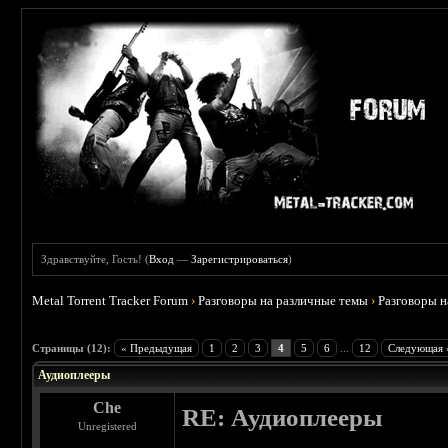
Здравствуйте, Гость! (
Вход
—
Зарегистрироваться
)
Metal Torrent Tracker Forum
›
Разговоры на различные темы
›
Разговоры 
 5
Страницы (12):
« Предыдущая
1
2
3
4
5
6
...
12
Следующая 
Аудиоплееры
Che
RE: Аудиоплееры
Unregistered