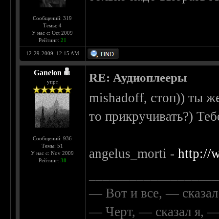
Сообщений: 319
Темы: 4
У нас с: Oct 2009
Рейтинг:
21
12-29-2009, 12:15 AM
Ganelon
RE: Аудиоплееры
упрт
mishadoff, стоп)) ты ж
то прикручивать?) Теб
Сообщений: 936
Темы: 51
angelus_morti -
http:/
У нас с: Nov 2009
Рейтинг:
38
__________________
— Вот и все, — сказал
— Черт, — сказал я, 