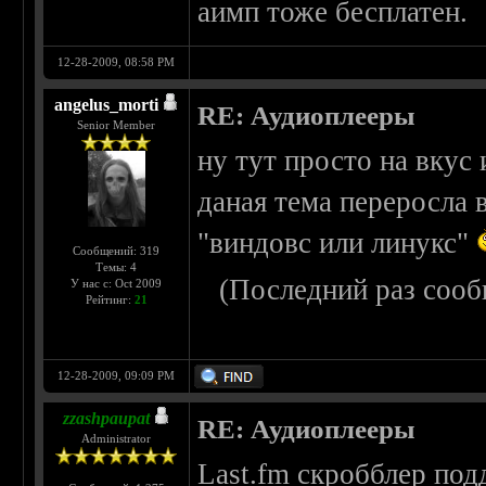
аимп тоже бесплатен.
12-28-2009, 08:58 PM
angelus_morti
RE: Аудиоплееры
Senior Member
ну тут просто на вкус
даная тема переросла 
"виндовс или линукс"
Сообщений: 319
Темы: 4
(Последний раз сооб
У нас с: Oct 2009
Рейтинг:
21
12-28-2009, 09:09 PM
zzashpaupat
RE: Аудиоплееры
Administrator
Last.fm скробблер по