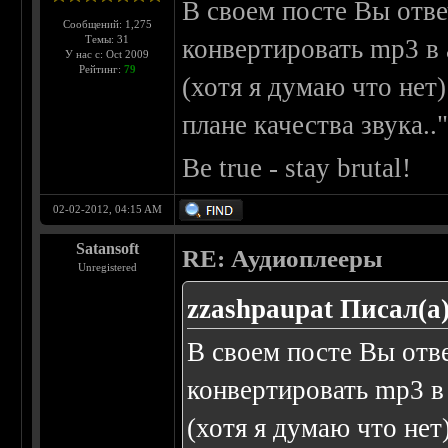
В своем посте Вы отве
Сообщений: 1,275
Темы: 31
конвертировать mp3 в 
У нас с: Oct 2009
Рейтинг:
79
(хотя я думаю что нет
плане качества звука.."
Be true - stay brutal!
02-02-2012, 04:15 AM
Satansoft
RE: Аудиоплееры
Unregistered
zzashpaupat Писал(а)
В своем посте Вы отв
конвертировать mp3 в
(хотя я думаю что не