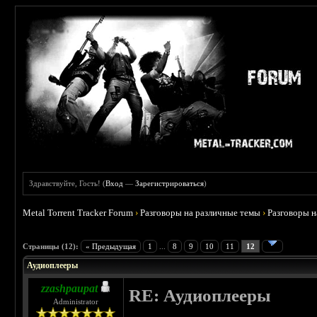
Здравствуйте, Гость! (
Вход
—
Зарегистрироваться
)
Metal Torrent Tracker Forum
›
Разговоры на различные темы
›
Разговоры 
 5
Страницы (12):
« Предыдущая
1
...
8
9
10
11
12
Аудиоплееры
zzashpaupat
RE: Аудиоплееры
Administrator