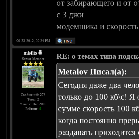
от забирающего и от 
с 3 джи
модемщика и скорость 
09-23-2012, 09:24 PM
misfits
RE: о темах типа подс
Senior Member
Metalov Писал(а):
Сегодня даже два чел
только до 100 кб\с! Я
Сообщений: 273
Темы: 2
У нас с: Dec 2009
сумме скорость 100 кб
Рейтинг:
9
когда постоянно преры
раздавать приходится 