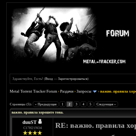
Здравствуйте, Гость! (
Вход
—
Зарегистрироваться
)
Metal Torrent Tracker Forum
›
Раздачи
›
Запросы
›
важно. правила хор
 5
Страницы (5):
« Предыдущая
1
2
3
4
5
Следующая »
важно. правила хорошего тона.
duuST
RE: важно. правила хо
С17H21NO4