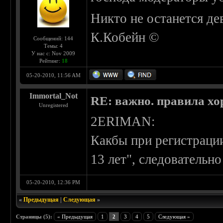
Никто не останется де
К.Кобейн ©
Сообщений: 144
Темы: 4
У нас с: Nov 2009
Рейтинг:
18
05-20-2010, 11:56 AM
Immortal_Not
RE: важно. правила хо
Unregistered
2ERIMAN:
Какбы при регистраци
13 лет", следовательн
05-20-2010, 12:36 PM
«
Предыдущая
|
Следующая
»
Страницы (5):
« Предыдущая
1
2
3
4
5
Следующая »