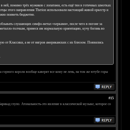
 в ней, помимо трёх мужиков с лопатами, есть ещё тян в готичных шмотках
тцы этого направления Therion использовали настоящий живой оркестр и
ожно поиметь бюджетно.
и обзывать слушающих симфо-метал «херками», после чего в погоне за
металло-толчкам, принеся им нормальную ориентацию, кучу богинь во
ую от Классики, а не от нигров американских с их блюзом. Появились
.
 горного короля вообще каверят все кому не лень, на том же ютубе горы
#15
барикад глупо. Атональность-это явление в классической музыке, которое со