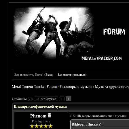
Здравствуйте, Гость! (
Вход
—
Зарегистрироваться
)
Metal Torrent Tracker Forum
›
Разговоры о музыке
›
Музыка других стил
Голосов: 0 - Средняя оценка: 0
1
2
3
4
5
Страницы (2):
« Предыдущая
1
2
Шедевры симфонической музыки
Phenom
RE: Шедевры симфонической музыки
Posting Freak
Diklopant Писал(а):