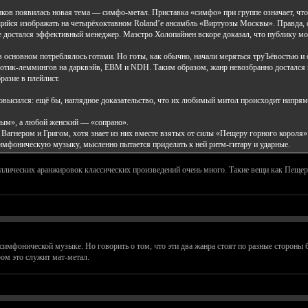
ков появилась новая тема — симфо-метал. Приставка «симфо» при группе означает, что
ийся изображать на четырёхоктавном Roland’е ансамбль «Виртуозы Москвы». Правда, о
не достался эффективный менеджер. Маэстро Холопайнен вскоре доказал, что публику м
о в основном потреблялось готами. Но готы, как обычно, начали меряться труЪёвостью 
готик-леммингов на дарквэйв, EBM и NDH. Таким образом, жанр невозбранно достался 
разие в плейлист.
овысился: ещё бы, наглядное доказательство, что их любимый митол происходит напрям
ным», а любой женский — «сопрано».
 Вагнером и Григом, хотя знает из них вместе взятых от силы «Пещеру горного короля»
имфоническую музыку, мысленно пытается приделать к ней ритм-гитару и ударные.
ллических аранжировок классических произведений очень много. Такие вещи как Пещера
в симфонической музыке. Но говорить о том, что эти два жанра стоят по разные стороны 
ом это служит мат-метал.