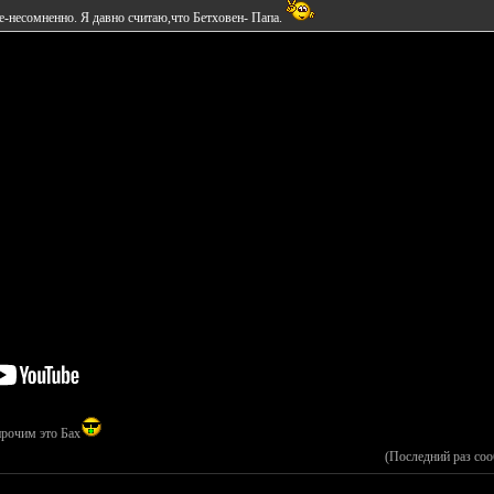
ое-несомненно. Я давно считаю,что Бетховен- Папа.
прочим это Бах
(Последний раз со