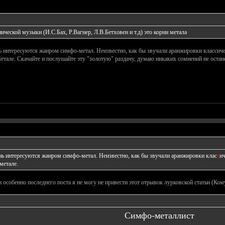
ческой музыки (И.С.Бах, Р.Вагнер, Л.В.Бетховен и т.д) это корни метала
очень интересуются жанром симфо-метал. Неизвестно, как бы звучали аранжировки класси
етале. Скачайте и послушайте эту "золотую" раздачу, думаю никаких сомнений не ост
очень интересуются жанром симфо-метал. Неизвестно, как бы звучали аранжировки клас
с
ич
метале.
 особенно последнего поста я не могу не привести этот отрывок лурковской статьи (Кому 
Симфо-металлист