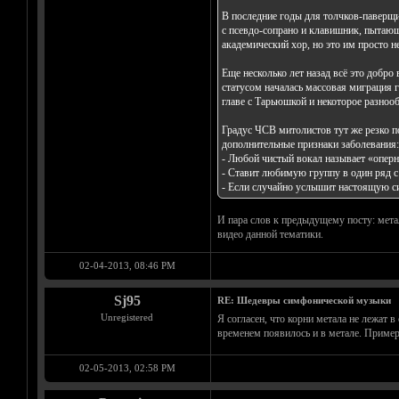
В последние годы для толчков-паверщи
с псевдо-сопрано и клавишник, пытающ
академический хор, но это им просто 
Еще несколько лет назад всё это добр
статусом началась массовая миграция 
главе с Тарьюшкой и некоторое разнооб
Градус ЧСВ митолистов тут же резко п
дополнительные признаки заболевания:
- Любой чистый вокал называет «опер
- Ставит любимую группу в один ряд с
- Если случайно услышит настоящую с
И пара слов к предыдущему посту: мета
видео данной тематики.
02-04-2013, 08:46 PM
Sj95
RE: Шедевры симфонической музыки
Unregistered
Я согласен, что корни метала не лежат 
временем появилось и в метале. Пример
02-05-2013, 02:58 PM