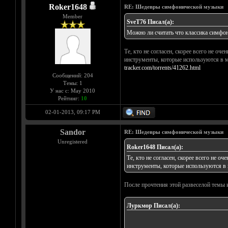
Roker1648
RE: Шедевры симфонической музыки
Member
SveT76 Писал(а):
Можно ли считать что классика симфони
Те, кто не согласен, скорее всего не 
инструменты, которые используются в м
tracker.com/torrents/41262.html
Сообщений: 204
Темы: 1
У нас с: May 2010
Рейтинг:
10
02-01-2013, 09:17 PM
Sandor
RE: Шедевры симфонической музыки
Unregistered
Roker1648 Писал(а):
Те, кто не согласен, скорее всего не 
инструменты, которые используются в 
После прочтения этой развеселой темы и
Луркмор Писал(а):