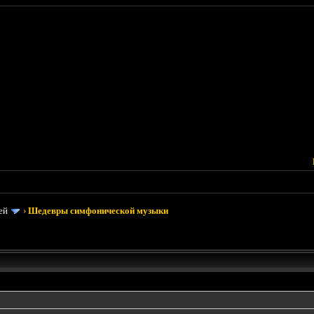
ей
›
Шедевры симфонической музыки