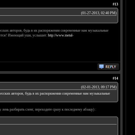
#13
(01-27-2013, 02:40 PM)
чесских авторов, будь в их распоряжении современные нам музыкальные
анется! Имеющий уши, услышит:
http://www.metal-
#14
(02-01-2013, 09:17 PM)
есских авторов, будь в их распоряжении современные нам музыкальные
лень разбирать сленг, переходите сразу к последнему абзацу) :