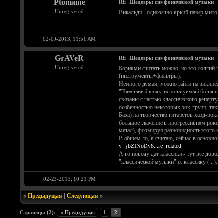
Ptomaine
RE: Шедевры симфонической музыки
Unregistered
Вивальди - однозачно яркий павер мито
02-09-2013, 11:51 AM
GrAVeR
RE: Шедевры симфонической музыки
Unregistered
Корнями считать можно, но это долгий 
(инструменты+фильтры).
Немного думая, можно зайти на википед
"Тональный язык, используемый большин
связаны с частью классического реперту
особенностью некоторых рок-групп, так
Баха) на творчество гитарстов хард-ро
большое значение в прогрессивном роке 
метал), формируя разновидность этого ж
В общем-то, я считаю, сейчас в основн
v=ybZINoDv8...re=related
А по поводу дат классики - тут всё дов
"классической музыки" её классику (...
02-23-2013, 10:21 PM
«
Предыдущая
|
Следующая
»
Страницы (2):
« Предыдущая
1
2