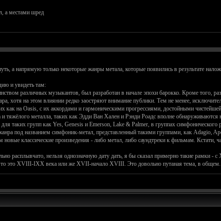
л, а местами шред
путь, а напрямую только некоторые жанры метала, которые появились в результате нало
ию и увидеть там:
ством различных музыкантов, был разработан в начале эпохи барокко. Кроме того, ра
ара, хотя на этом влиянии редко заостряют внимание публики. Тем не менее, исключите
их как на Oasis, с их аккордами и гармоническими прогрессиями, достойными чистейшей
ка и тяжёлого металла, таких как Эдди Ван Хален и Рэнди Роадс вполне обнаруживаются
для таких групп как Yes, Genesis и Emerson, Lake & Palmer, в группах симфонического 
анра под названием симфоник-метал, представленный такими группами, как Adagio, Apoc
ом новые классические произведения - либо метал, либо саундтреки к фильмам. Кстати, 
ольно расплывчато, нельзя однозначную дату дать, я бы сказал примерно такие рамки - с
), то это XVIII-IXX века или же XVII-начало XVIII. Это довольно путаная тема, в общем.