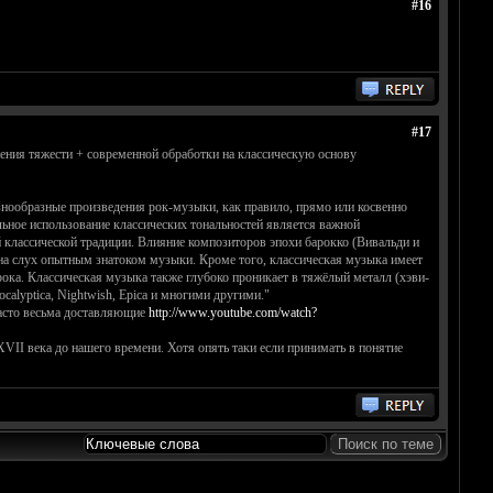
#16
#17
жения тяжести + современной обработки на классическую основу
знообразные произведения рок-музыки, как правило, прямо или косвенно
льное использование классических тональностей является важной
 классической традиции. Влияние композиторов эпохи барокко (Вивальди и
 на слух опытным знатоком музыки. Кроме того, классическая музыка имеет
рока. Классическая музыка также глубоко проникает в тяжёлый металл (хэви-
alyptica, Nightwish, Epica и многими другими."
часто весьма доставляющие
http://www.youtube.com/watch?
 XVII века до нашего времени. Хотя опять таки если принимать в понятие