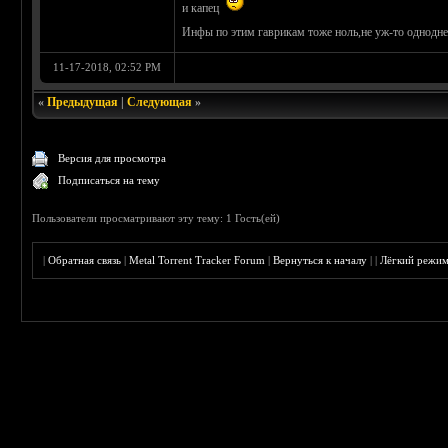
и капец
Инфы по этим гаврикам тоже ноль,не уж-то однодн
11-17-2018, 02:52 PM
«
Предыдущая
|
Следующая
»
Версия для просмотра
Подписаться на тему
Пользователи просматривают эту тему: 1 Гость(ей)
|
Обратная связь
|
Metal Torrent Tracker Forum
|
Вернуться к началу
|
|
Лёгкий режи