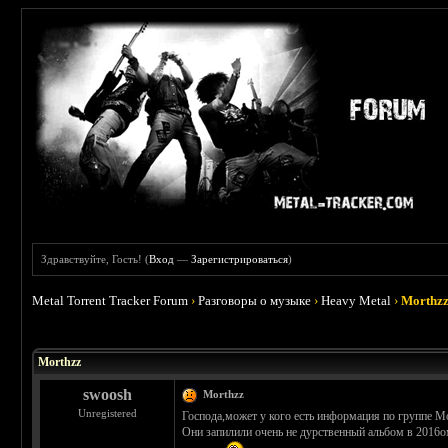
Здравствуйте, Гость! (
Вход
—
Зарегистрироваться
)
Metal Torrent Tracker Forum
›
Разговоры о музыке
›
Heavy Metal
›
Morthz
 0
Morthzz
swoosh
Morthzz
Unregistered
Господа,может у кого есть информация по группе Mo
Они запилили очень не дурственный альбом в 2016о