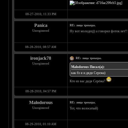
08-27-2010, 11:33 PM
Panica
RE: лица трекера.
Unregistered
Ну вот молодец)) а говорил фоток нет!!
08-28-2010, 08:57 AM
ironjack78
RE: лица трекера.
Unregistered
Malodorous Писал(а):
как бэ я и дядя Сережа)
Кто из вас дядя Серёжа?
08-28-2010, 04:57 PM
Malodorous
RE: лица трекера.
Unregistered
Тот, что волосатый)
08-29-2010, 01:10 AM