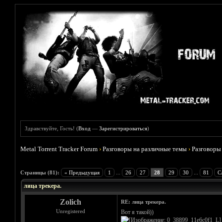
Здравствуйте, Гость! (
Вход
—
Зарегистрироваться
)
Metal Torrent Tracker Forum
›
Разговоры на различные темы
›
Разговоры
Голосов: 9 - Средняя оценка: 4.78
1
2
3
4
5
Страницы (81):
« Предыдущая
1
...
26
27
28
29
30
...
81
С
лица трекера.
Zolich
RE: лица трекера.
Unregistered
Вот я такой))