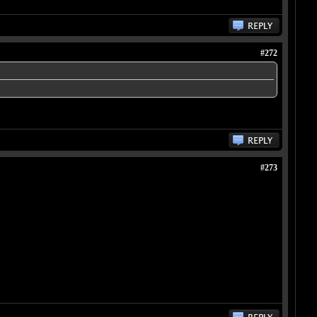
#272
#273