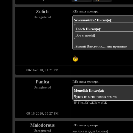
Zolich
RE: лица трекера.
Unregistered
Severina49252 Писал(а):
Zolich Писал(а):
Вот я такой))
Тёмный Властелин.... мне нравитцо
08-16-2010, 01:21 PM
Panica
RE: лица трекера.
Unregistered
Monolith Писал(а):
Чувак на меня похож чем то
НЕ ПА-ХО-ЖЖЖЖЖ
08-16-2010, 05:27 PM
Malodorous
RE: лица трекера.
Unregistered
как бэ я и дядя Сережа)