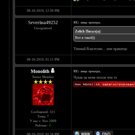
08-16-2010, 12:56 PM
Severina49252
RE: лица трекера.
Unregistered
Zolich Писал(а):
Вот я такой))
Тёмный Властелин.... мне нравитцо
08-16-2010, 01:11 PM
Monolith
RE: лица трекера.
Senior Member
Чувак на меня похож чем то
Сообщений: 321
Темы: 7
У нас с: Nov 2009
Рейтинг:
4
08-16-2010, 01:16 PM