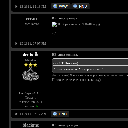
04-13-2011, 12:13 PM
ferrari
RE: лица трекера.
Unregistered
^.^
04-13-2011, 07:07 PM
4enix
RE: лица трекера.
Member
duuST Писал(а):
Уныло скучаешь. Что произошло?
Да стеб это) Я просто под хорошим градусом уже б
Позже еще веселее фото выложу)
Сообщений: 161
Темы: 1
У нас с: Jan 2011
Рейтинг:
6
04-14-2011, 07:17 AM
blackme
RE: лица трекера.