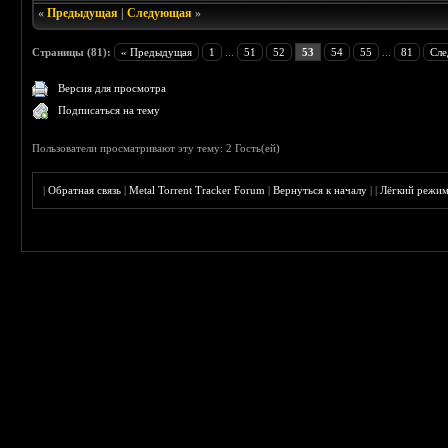
«
Предыдущая
|
Следующая
»
Страницы (81):
« Предыдущая
1
...
51
52
53
54
55
...
81
Сле
Версия для просмотра
Подписаться на тему
Пользователи просматривают эту тему: 2 Гость(ей)
|
Обратная связь
|
Metal Torrent Tracker Forum
|
Вернуться к началу
|
|
Лёгкий режи