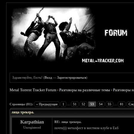
Здравствуйте, Гость! (
Вход
—
Зарегистрироваться
)
Metal Torrent Tracker Forum
›
Разговоры на различные темы
›
Разговоры 
 4.78
Страницы (81):
« Предыдущая
1
...
51
52
53
54
55
...
81
Сле
лица трекера.
Karpathian
RE: лица трекера.
Unregistered
почти))) металфест в местном клубе в Екб