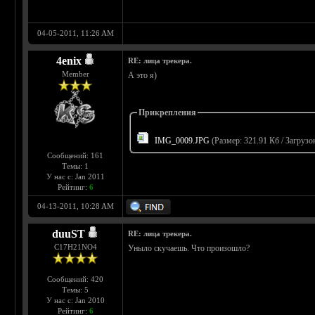
04-05-2011, 11:26 AM
4enix
RE: лица трекера.
Member
А это я)
Прикрепления
IMG_0009.JPG
(Размер: 321.91 Кб / Загрузо
Сообщений: 161
Темы: 1
У нас с: Jan 2011
Рейтинг:
6
04-13-2011, 10:28 AM
duuST
RE: лица трекера.
С17H21NO4
Уныло скучаешь. Что произошло?
Сообщений: 420
Темы: 5
У нас с: Jan 2010
Рейтинг:
6