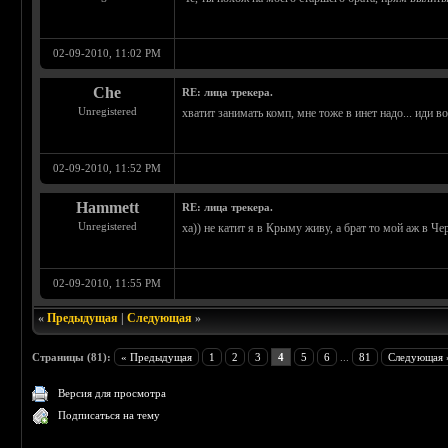
02-09-2010, 11:02 PM
Che
RE: лица трекера.
Unregistered
хватит занимать комп, мне тоже в инет надо... иди во
02-09-2010, 11:52 PM
Hammett
RE: лица трекера.
Unregistered
ха)) не катит я в Крыму живу, а брат то мой аж в Ч
02-09-2010, 11:55 PM
«
Предыдущая
|
Следующая
»
Страницы (81):
« Предыдущая
1
2
3
4
5
6
...
81
Следующая 
Версия для просмотра
Подписаться на тему