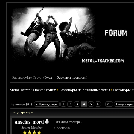
Здравствуйте, Гость! (
Вход
—
Зарегистрироваться
)
Metal Torrent Tracker Forum
›
Разговоры на различные темы
›
Разговоры 
 4.78
Страницы (81):
« Предыдущая
1
2
3
4
5
6
...
81
Следующая 
лица трекера.
angelus_morti
RE: лица трекера.
Senior Member
Сопсно йа...