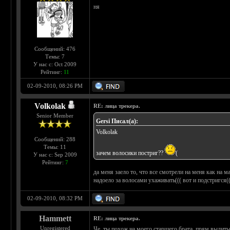
ня
Сообщений: 476
Темы: 7
У нас с: Oct 2009
Рейтинг:
11
02-09-2010, 08:26 PM
Volkolak
RE: лица трекера.
Senior Member
Gersi Писал(а):
Volkolak
Сообщений: 288
Темы: 11
зачем волосики постриг??
(
У нас с: Sep 2009
Рейтинг:
7
да меня заело то, что все смотрели на меня как на м
надоело за волосами ухаживать((( вот и подстригся(
02-09-2010, 08:32 PM
Hammett
RE: лица трекера.
Unregistered
Че, ты похож на моего старшего брата, прям вылиты