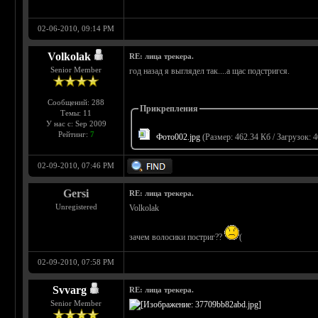
02-06-2010, 09:14 PM
Volkolak
RE: лица трекера.
Senior Member
год назад я выглядел так....а щас подстригся.
Сообщений: 288
Прикрепления
Темы: 11
У нас с: Sep 2009
Рейтинг:
7
Фото002.jpg
(Размер: 462.34 Кб / Загрузок: 4
02-09-2010, 07:46 PM
Gersi
RE: лица трекера.
Unregistered
Volkolak
зачем волосики постриг??
(
02-09-2010, 07:58 PM
Svvarg
RE: лица трекера.
Senior Member