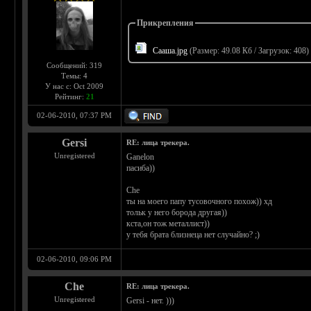
Прикрепления
Сааша.jpg
(Размер: 49.08 Кб / Загрузок: 408)
Сообщений: 319
Темы: 4
У нас с: Oct 2009
Рейтинг:
21
02-06-2010, 07:37 PM
Gersi
RE: лица трекера.
Unregistered
Ganelon
пасиба))
Che
ты на моего папу тусовочного похож)) хд
тольк у него борода другая))
кста,он тож металлист))
у тебя брата близнеца нет случайно? ;)
02-06-2010, 09:06 PM
Che
RE: лица трекера.
Unregistered
Gersi - нет. )))