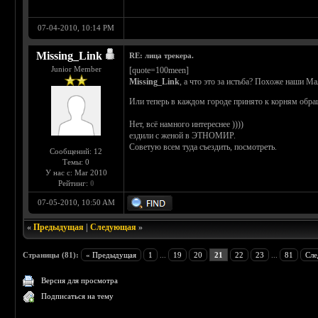
07-04-2010, 10:14 PM
Missing_Link
RE: лица трекера.
Junior Member
[quote=100meen]
Missing_Link
, а что это за истьба? Похоже наши 
Или теперь в каждом городе принято к корням обра
Нет, всё намного интереснее ))))
ездили с женой в ЭТНОМИР.
Советую всем туда съездить, посмотреть.
Сообщений: 12
Темы: 0
У нас с: Mar 2010
Рейтинг:
0
07-05-2010, 10:50 AM
«
Предыдущая
|
Следующая
»
Страницы (81):
« Предыдущая
1
...
19
20
21
22
23
...
81
Сле
Версия для просмотра
Подписаться на тему