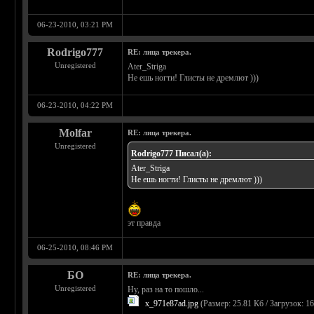
06-23-2010, 03:21 PM
Rodrigo777
RE: лица трекера.
Unregistered
Ater_Striga
Не ешь ногти! Глисты не дремлют )))
06-23-2010, 04:22 PM
Molfar
RE: лица трекера.
Unregistered
Rodrigo777 Писал(а):
Ater_Striga
Не ешь ногти! Глисты не дремлют )))
эт правда
06-25-2010, 08:46 PM
БО
RE: лица трекера.
Unregistered
Ну, раз на то пошло...
x_971e87ad.jpg
(Размер: 25.81 Кб / Загрузок: 1