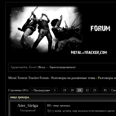
Здравствуйте, Гость! (
Вход
—
Зарегистрироваться
)
Metal Torrent Tracker Forum
›
Разговоры на различные темы
›
Разговоры 
 4.78
Страницы (81):
« Предыдущая
1
...
19
20
21
22
23
...
81
Сле
лица трекера.
Ater_Striga
RE: лица трекера.
Unregistered
Тут у меня, кстати, еще волосы естественного цвет