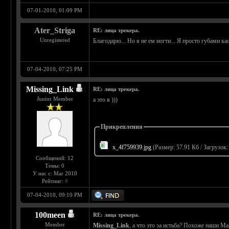
07-01-2010, 01:09 PM
Ater_Striga
RE: лица трекера.
Unregistered
Благодарю... Но я не ем ногти... Я просто губами ка
07-04-2010, 07:25 PM
Missing_Link
RE: лица трекера.
Junior Member
а это я )))
Прикрепления
x_4f759939.jpg
(Размер: 57.91 Кб / Загрузок:
Сообщений: 12
Темы: 0
У нас с: Mar 2010
Рейтинг:
0
07-04-2010, 09:10 PM
100meen
RE: лица трекера.
Member
Missing_Link
, а что это за истьба? Похоже наши 