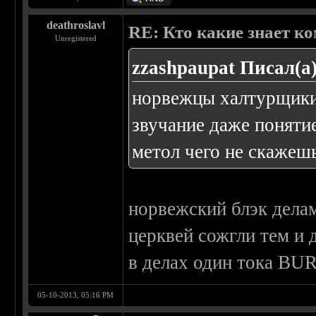
deathroslavl
RE: Кто какие знает к
Unregistered
zzashpaupat Писал(а)
норвежцы халтурщики 
звучание даже поняти
метол чего не скажеш
норвежский блэк делам
церквей сожгли тем и 
в делах один тока BUR
05-10-2013, 05:16 PM