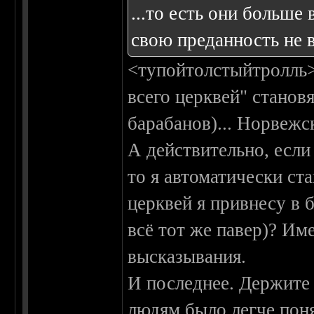
...то есть они больше
свою преданность не в 
<тупойтолстыйтролль>
всего церквей" становя
барабанов)... Норвежс
А действительно, если 
то я автоматически с
церквей я привнесу в 
всё тот же павер)? Им
высказывания.
И последнее. Держите {
людям было легче поня