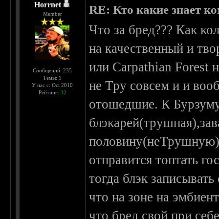
Horrnet
RE: Кто какие знает к
Member
Что за бред??? Как к
на качественный и тво
или Carpathian Forest 
Сообщений: 235
Темы: 1
не Тру совсем и и воо
У нас с: Oct 2010
Рейтинг:
32
отошедшие. К Бурзуму
блэкарей(трушная),за
половину(неТрушную),
отправится топтать го
тогда блэк записывать
что на зоне на эмбиент
что бред свой при себе