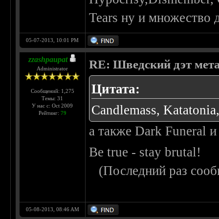
Tears ну и множество 
05-07-2013, 10:01 PM
zzashpaupat
RE: Шведский дэт мет
Administrator
Цитата:
Сообщений: 1,275
Темы: 31
У нас с: Oct 2009
Candlemass, Katatonia,
Рейтинг:
79
а также Dark Funeral 
Be true - stay brutal!
(Последний раз сооб
05-08-2013, 08:46 AM