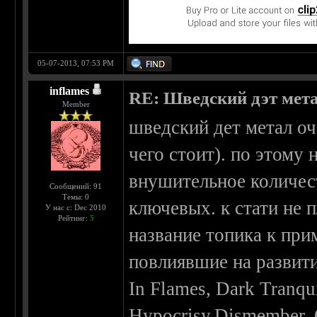
05-07-2013, 07:53 PM
inflames
RE: Шведский дэт мет
Member
шведский дет метал оч
чего стоит). по этому
внушительное количест
Сообщений: 91
Темы: 0
ключевых. к стати не
У нас с: Dec 2010
Рейтинг:
5
название топика к при
повлиявшие на развити
In Flames, Dark Tranqui
Hypocrisy,Dismember, O