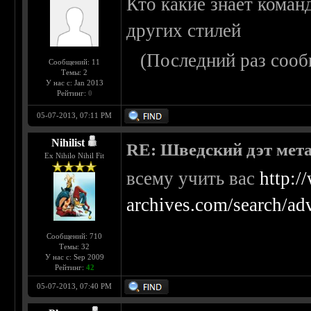
Кто какие знает коман
других стилей
(Последний раз сооб
Сообщений: 11
Темы: 2
У нас с: Jan 2013
Рейтинг:
0
05-07-2013, 07:11 PM
Nihilist
RE: Шведский дэт мет
Ex Nihilo Nihil Fit
всему учить вас
http:/
archives.com/search/ad
Сообщений: 710
Темы: 32
У нас с: Sep 2009
Рейтинг:
42
05-07-2013, 07:40 PM