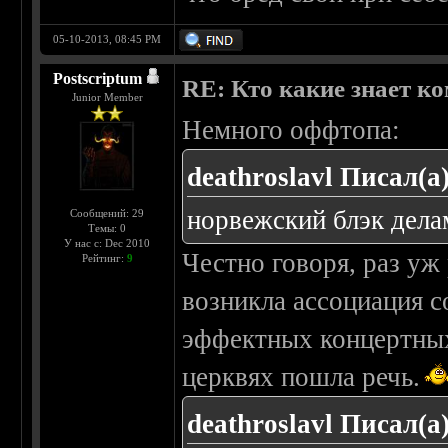
05-10-2013, 08:45 PM
Postscriptum
RE: Кто какие знает к
Junior Member
Немного оффтопа:
deathroslavl Писал(а)
норвежский блэк делам
Сообщений: 29
Темы: 0
У нас с: Dec 2010
Честно говоря, раз уж
Рейтинг:
9
возникла ассоциация 
эффектных концертных 
церквях пошла речь.
deathroslavl Писал(а)