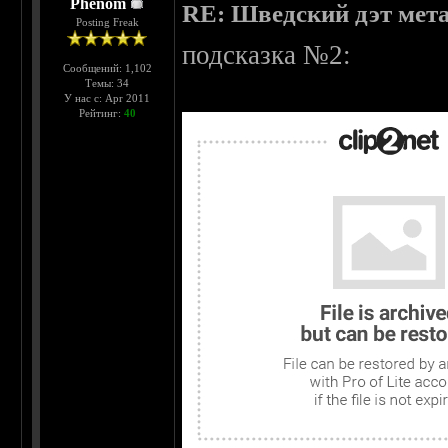
Phenom
RE: Шведский дэт мет
Posting Freak
подсказка №2:
Сообщений: 1,102
Темы: 34
У нас с: Apr 2011
Рейтинг:
40