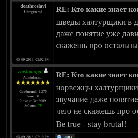
deathroslavl
RE: Кто какие знает к
Unregistered
шведы халтурщики в д
даже понятие уже давн
скажешь про остальны
05-09-2013, 05:02 PM
zzashpaupat
RE: Кто какие знает к
Administrator
норвежцы халтурщики 
Сообщений: 1,275
Темы: 31
звучание даже понятие
У нас с: Oct 2009
Рейтинг:
79
чего не скажешь про о
Be true - stay brutal!
05-09-2013, 07:19 PM