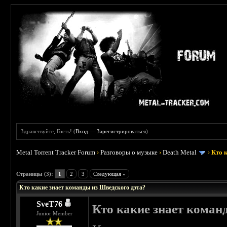
Здравствуйте, Гость! (
Вход
—
Зарегистрироваться
)
Metal Torrent Tracker Forum
›
Разговоры о музыке
›
Death Metal
›
Кто 
 5
Страницы (3):
1
2
3
Следующая »
Кто какие знает команды из Шведского дэта?
SveT76
Кто какие знает коман
Junior Member