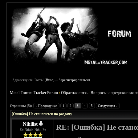
Здравствуйте, Гость! (
Вход
—
Зарегистрироваться
)
Metal Torrent Tracker Forum
›
Обратная связь
›
Вопросы и предложения по
Страницы (5):
« Предыдущая
1
2
3
4
5
Следующая »
[Ошибка] Не становится на раздачу
Nihilist
RE: [Ошибка] Не стано
Ex Nihilo Nihil Fit