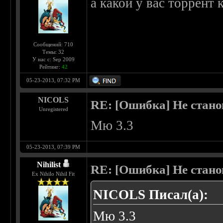
а какой у вас торрент 
Сообщений: 710
Темы: 32
У нас с: Sep 2009
Рейтинг:
42
05-23-2013, 07:32 PM
NICOLS
RE: [Ошибка] Не стано
Unregistered
Мю 3.3
05-23-2013, 07:39 PM
Nihilist
RE: [Ошибка] Не стано
Ex Nihilo Nihil Fit
NICOLS Писал(а):
Мю 3.3