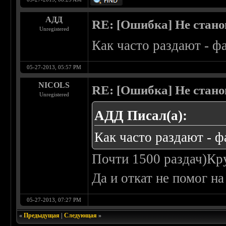
АДД
RE: [Ошибка] Не стано
Unregistered
Как часто раздают - ф
05-27-2013, 05:57 PM
NICOLS
RE: [Ошибка] Не стано
Unregistered
АДД Писал(а):
Как часто раздают - ф
Почти 1500 раздач)Кр
Да и откат не помог на
05-27-2013, 07:27 PM
«
Предыдущая
|
Следующая
»