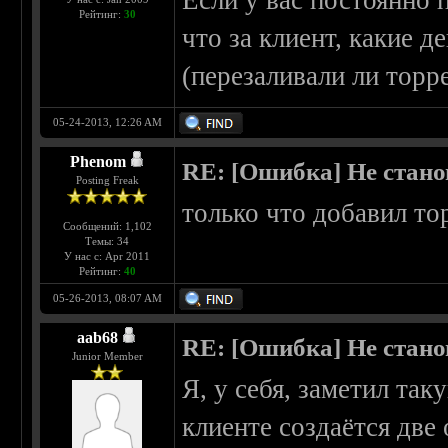
Если у вас постоянно
Рейтинг:
30
что за клиент, какие д
(перезаливали ли торр
05-24-2013, 12:26 AM
Phenom
RE: [Ошибка] Не стано
Posting Freak
только что добавил то
Сообщений: 1,102
Темы: 34
У нас с: Apr 2011
Рейтинг:
40
05-26-2013, 08:07 AM
aab68
RE: [Ошибка] Не стано
Junior Member
Я, у себя, заметил так
клиенте создаётся две