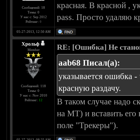
красная. В красной , у
Сообщений: 18
Темы: 0
pass. Просто удаляю к
У нас с: Sep 2012
Рейтинг:
0
05-27-2013, 12:50 AM
Хрольф
RE: [Ошибка] Не стано
Member
aab68 Писал(а):
указывается ошибка - 
красную раздачу.
Сообщений: 118
Темы: 0
У нас с: Nov 2010
В таком случае надо с
Рейтинг:
12
на MT) и вставить его
поле "Трекеры").
05-27-2013, 08:25 AM