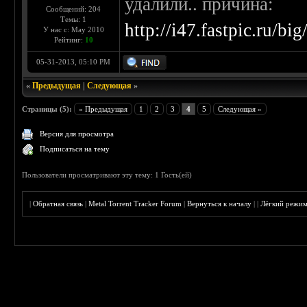
удалили.. причина:
Сообщений: 204
Темы: 1
http://i47.fastpic.ru/b
У нас с: May 2010
Рейтинг:
10
05-31-2013, 05:10 PM
«
Предыдущая
|
Следующая
»
Страницы (5):
« Предыдущая
1
2
3
4
5
Следующая »
Версия для просмотра
Подписаться на тему
Пользователи просматривают эту тему: 1 Гость(ей)
|
Обратная связь
|
Metal Torrent Tracker Forum
|
Вернуться к началу
|
|
Лёгкий режи