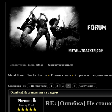
Здравствуйте, Гость! (
Вход
—
Зарегистрироваться
)
Metal Torrent Tracker Forum
›
Обратная связь
›
Вопросы и предложения по
Страницы (5):
« Предыдущая
1
2
3
4
5
Следующая »
[Ошибка] Не становится на раздачу
Phenom
RE: [Ошибка] Не стано
Posting Freak