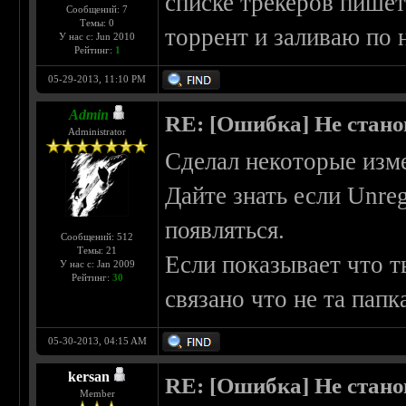
списке трекеров пишет 
Сообщений: 7
Темы: 0
торрент и заливаю по н
У нас с: Jun 2010
Рейтинг:
1
05-29-2013, 11:10 PM
Admin
RE: [Ошибка] Не стано
Administrator
Сделал некоторые изме
Дайте знать если Unregi
появляться.
Сообщений: 512
Темы: 21
Если показывает что т
У нас с: Jan 2009
Рейтинг:
30
связано что не та пап
05-30-2013, 04:15 AM
kersan
RE: [Ошибка] Не стано
Member