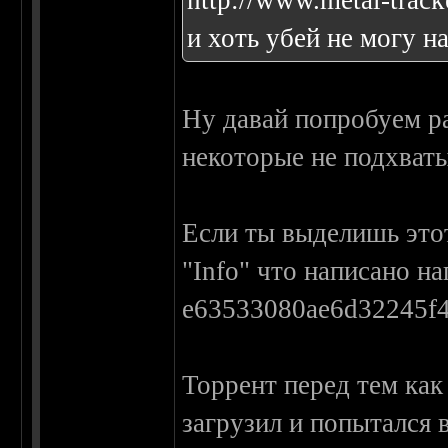
http://www.metal-track
и хоть убей не могу н
Ну давай попробуем р
некоторые не подхват
Если ты выделишь этот
"Info" что написано н
e63533080ae6d32245f
Торрент перед тем как
загрузил и попытался в