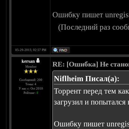
Ошибку пишет unregist
(Последний раз сооб
05-29-2013, 02:57 PM
kersan
RE: [Ошибка] Не стано
Member
Niflheim Писал(а):
Сообщений: 200
Темы: 4
У нас с: Oct 2010
Торрент перед тем как
Рейтинг:
8
загрузил и попытался 
Ошибку пишет unregist