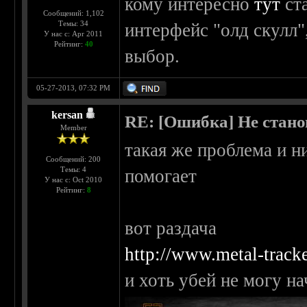
кому интересно
тут
ста
Сообщений: 1,102
Темы: 34
интерфейс "олд скулл",
У нас с: Apr 2011
Рейтинг:
40
выбор.
05-27-2013, 07:32 PM
kersan
RE: [Ошибка] Не стано
Member
такая же проблема и н
Сообщений: 200
Темы: 4
помогает
У нас с: Oct 2010
Рейтинг:
8
вот раздача
http://www.metal-track
и хоть убей не могу на