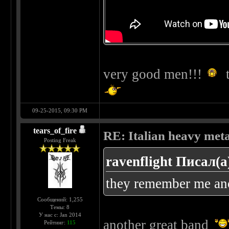
very good men!!!
t
09-25-2015, 09:30 PM
tears_of_fire
RE: Italian heavy meta
Posting Freak
ravenflight Писал(а
they remember me ano
Сообщений: 1,255
Темы: 8
У нас с: Jan 2014
another great band
Рейтинг:
115