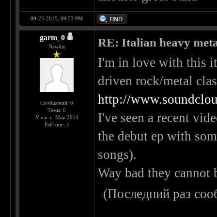
09-25-2015, 09:53 PM
garm_0
RE: Italian heavy meta
Newbie
I'm in love with this 
driven rock/metal clas
http://www.soundclo
Сообщений: 6
Темы: 0
I've seen a recent vid
У нас с: May 2014
Рейтинг:
1
the debut ep with som
songs).
Way bad they cannot b
(Последний раз соо