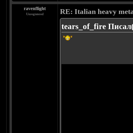
ravenflight
RE: Italian heavy meta
Unregistered
tears_of_fire Писал(