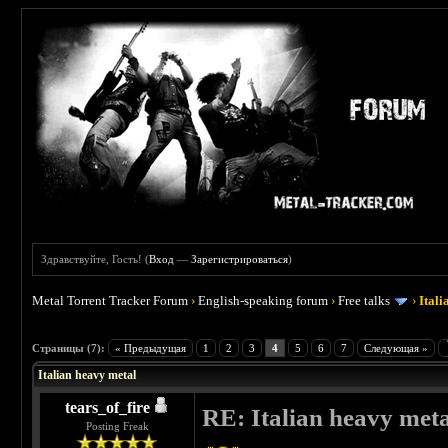
Здравствуйте, Гость! (
Вход
—
Зарегистрироваться
)
Metal Torrent Tracker Forum
›
English-speaking forum
›
Free talks
›
Ital
 4.5
Страницы (7):
« Предыдущая
1
2
3
4
5
6
7
Следующая »
Italian heavy metal
tears_of_fire
RE: Italian heavy meta
Posting Freak